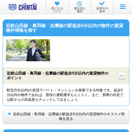
お部屋を探す
気になる
最近見た
保存中の
リスト
物件
条件
沿線・駅から
近鉄山田線・鳥羽線・志摩線の駅徒歩5分以内の物件の賃貸
住所から
物件情報を探す
家賃相場から
通勤通学時間から
物件特集から
近鉄山田線・鳥羽線・志摩線の駅徒歩5分以内の賃貸物件の
不動産会社から
ポイント
TOP
駅近(5分以内)の賃貸アパート・マンションを検索できる特集です。徒歩5
分以内の物件であれば、普段の通勤通学もらくらく。また、実際の内見で
は駅からの高低差もチェックしてみましょう。
近鉄山田線・鳥羽線・志摩線の駅徒歩5分以内の賃貸物件のオススメ情
報を見る