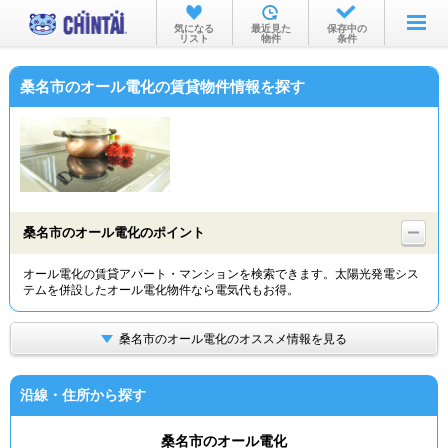
お部屋を探す
気になる
最近見た
保存中の
リスト
物件
条件
沿線・駅から
桑名市のオール電化の賃貸物件情報を探す
住所から
家賃相場から
通勤通学時間から
物件特集から
桑名市のオール電化のポイント
不動産会社から
オール電化の賃貸アパート・マンションを検索できます。太陽光発電シス
テムを併設したオール電化物件なら電気代もお得。
TOP
桑名市のオール電化のオススメ情報を見る
沿線・住所から探す
桑名市のオール電化