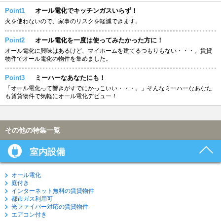
Point1
オール電化でキッチンガスいらず！
火を使わないので、家事のリスクを軽減できます。
Point2
オール電化を一度は使ってみたかった方に！
オール電化に興味はあるけど、マイホームを建てるつもりもない・・・。賃貸
物件でオール電化の物件を集めました。
Point3
ミーハーなあなたにも！
「オール電化って響きがすでにかっこいい・・・。」そんなミーハーなあなた
も賃貸物件で気軽にオール電化デビュー！
その他の特集一覧
室内設備
オール電化
庭付き
インターネット無料の賃貸物件
都市ガス利用可
光ファイバー対応の賃貸物件
エアコン付き