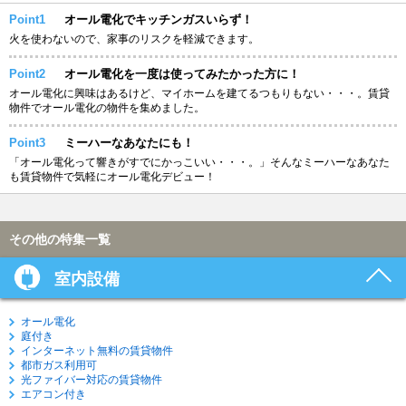
Point1
オール電化でキッチンガスいらず！
火を使わないので、家事のリスクを軽減できます。
Point2
オール電化を一度は使ってみたかった方に！
オール電化に興味はあるけど、マイホームを建てるつもりもない・・・。賃貸
物件でオール電化の物件を集めました。
Point3
ミーハーなあなたにも！
「オール電化って響きがすでにかっこいい・・・。」そんなミーハーなあなた
も賃貸物件で気軽にオール電化デビュー！
その他の特集一覧
室内設備
オール電化
庭付き
インターネット無料の賃貸物件
都市ガス利用可
光ファイバー対応の賃貸物件
エアコン付き