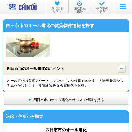
お部屋を探す
気になる
最近見た
保存中の
リスト
物件
条件
沿線・駅から
四日市市のオール電化の賃貸物件情報を探す
住所から
家賃相場から
通勤通学時間から
物件特集から
四日市市のオール電化のポイント
不動産会社から
オール電化の賃貸アパート・マンションを検索できます。太陽光発電シス
テムを併設したオール電化物件なら電気代もお得。
TOP
四日市市のオール電化のオススメ情報を見る
沿線・住所から探す
四日市市のオール電化