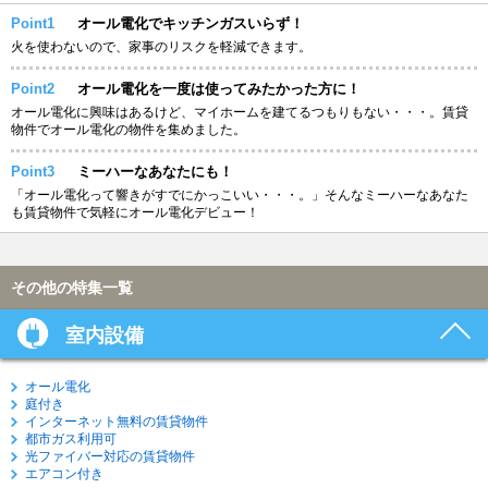
Point1
オール電化でキッチンガスいらず！
火を使わないので、家事のリスクを軽減できます。
Point2
オール電化を一度は使ってみたかった方に！
オール電化に興味はあるけど、マイホームを建てるつもりもない・・・。賃貸
物件でオール電化の物件を集めました。
Point3
ミーハーなあなたにも！
「オール電化って響きがすでにかっこいい・・・。」そんなミーハーなあなた
も賃貸物件で気軽にオール電化デビュー！
その他の特集一覧
室内設備
オール電化
庭付き
インターネット無料の賃貸物件
都市ガス利用可
光ファイバー対応の賃貸物件
エアコン付き