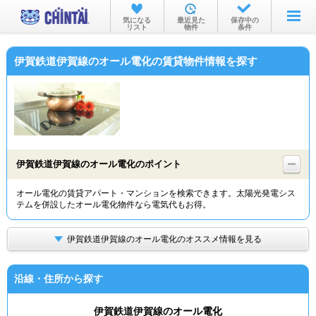
お部屋を探す
気になる
最近見た
保存中の
リスト
物件
条件
沿線・駅から
伊賀鉄道伊賀線のオール電化の賃貸物件情報を探す
住所から
家賃相場から
通勤通学時間から
物件特集から
伊賀鉄道伊賀線のオール電化のポイント
不動産会社から
オール電化の賃貸アパート・マンションを検索できます。太陽光発電シス
テムを併設したオール電化物件なら電気代もお得。
TOP
伊賀鉄道伊賀線のオール電化のオススメ情報を見る
沿線・住所から探す
伊賀鉄道伊賀線のオール電化