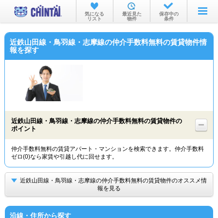
お部屋を探す
気になる
最近見た
保存中の
リスト
物件
条件
沿線・駅から
近鉄山田線・鳥羽線・志摩線の仲介手数料無料の賃貸物件情
住所から
報を探す
家賃相場から
通勤通学時間から
物件特集から
近鉄山田線・鳥羽線・志摩線の仲介手数料無料の賃貸物件の
不動産会社から
ポイント
TOP
仲介手数料無料の賃貸アパート・マンションを検索できます。仲介手数料
ゼロ(0)なら家賃や引越し代に回せます。
近鉄山田線・鳥羽線・志摩線の仲介手数料無料の賃貸物件のオススメ情
報を見る
沿線・住所から探す