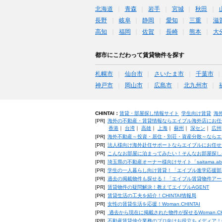
北海道
青森
岩手
宮城
秋田
長野
岐阜
静岡
愛知
三重
滋
高知
福岡
佐賀
長崎
熊本
大
都市にこだわって賃貸物件を探す
札幌市
仙台市
さいたま市
千葉市
神戸市
岡山市
広島市
北九州市
CHINTAI：
賃貸・部屋探し情報サイト
学生向け賃貸
海
[PR]
海外の不動産・賃貸情報ならエイブル海外店にお任
香港
｜
台湾
｜
高雄
｜
上海
｜
蘇州
｜
深セン
｜
広州
[PR]
海外不動産～投資・居住・別荘・資産分散～ならエ
[PR]
法人様向け海外赴任サポートならエイブルにお任せ
[PR]
こんなお部屋に泊まってみたい！そんなお部屋探し
[PR]
埼玉県の不動産オーナー様向けサイト「saitama.a
[PR]
学生の一人暮らし向け賃貸！「エイブル進学応援部
[PR]
過去の掲載物件も探せる！「エイブル賃貸物件アー
[PR]
賃貸物件の疑問解決！教えてエイブルAGENT
[PR]
賃貸生活の工夫を紹介！CHINTAI情報局
[PR]
女性の賃貸生活を応援！Woman.CHINTAI
[PR]
過去から現在に掲載された物件が探せるWoman.CH
[PR]
不動産賃貸仲介業務のプロ向けお役立ちメディア！CHIN