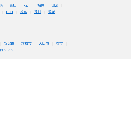
潟
富山
石川
福井
山梨
山口
徳島
香川
愛媛
新潟市
京都市
大阪市
堺市
ロンドン
｜