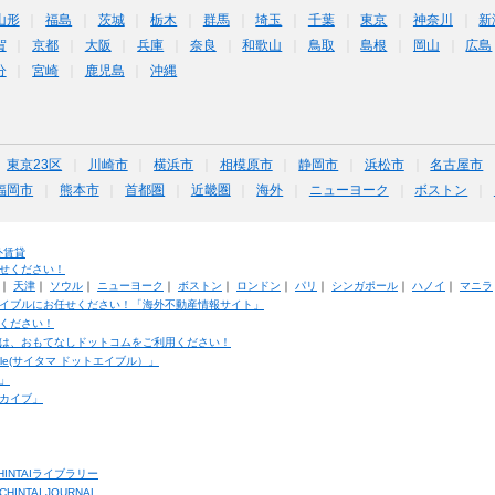
山形
福島
茨城
栃木
群馬
埼玉
千葉
東京
神奈川
新
賀
京都
大阪
兵庫
奈良
和歌山
鳥取
島根
岡山
広島
分
宮崎
鹿児島
沖縄
東京23区
川崎市
横浜市
相模原市
静岡市
浜松市
名古屋市
福岡市
熊本市
首都圏
近畿圏
海外
ニューヨーク
ボストン
外賃貸
せください！
｜
天津
｜
ソウル
｜
ニューヨーク
｜
ボストン
｜
ロンドン
｜
パリ
｜
シンガポール
｜
ハノイ
｜
マニラ
イブルにお任せください！「海外不動産情報サイト」
ください！
は、おもてなしドットコムをご利用ください！
ble(サイタマ ドットエイブル）」
」
カイブ」
INTAIライブラリー
TAI JOURNAL