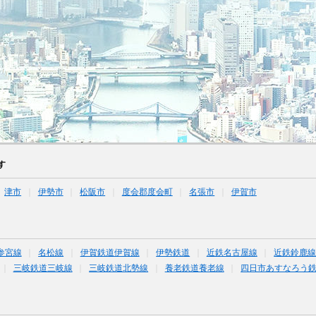
す
津市
伊勢市
松阪市
度会郡度会町
名張市
伊賀市
参宮線
名松線
伊賀鉄道伊賀線
伊勢鉄道
近鉄名古屋線
近鉄鈴鹿
三岐鉄道三岐線
三岐鉄道北勢線
養老鉄道養老線
四日市あすなろう