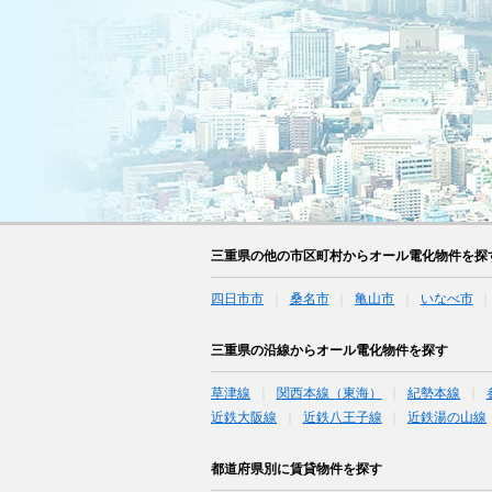
三重県の他の市区町村からオール電化物件を探
四日市市
桑名市
亀山市
いなべ市
三重県の沿線からオール電化物件を探す
草津線
関西本線（東海）
紀勢本線
近鉄大阪線
近鉄八王子線
近鉄湯の山線
都道府県別に賃貸物件を探す