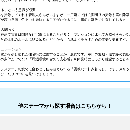
なるため、以下の3つのポイントを理解しておくことが大切です。
理する」という意識が必要
部を掃除してくれる管理人さんがいますが、一戸建てでは玄関周りの掃除や庭の除草
度が高い反面、住まいを維持する手間がかかる点は、事前に家族で共有しておきまし
との関わり
、戸建て賃貸は閑静な住宅街にあることが多く、マンションに比べて近隣付き合いや
。その土地のルールに馴染めるかどうかも、心地よく暮らすための重要な要素です。
ミュレーション
、駅から少し離れた住宅街に位置することが一般的です。毎日の通勤・通学路の負担
のの条件だけでなく「周辺環境を含めた安心感」を内見時にしっかり確認することを
イフステージの変化に合わせて住み替えられる「柔軟な一軒家暮らし」です。メリッ
にぴったりの一軒を見つけましょう。
他のテーマから探す場合はこちらから！