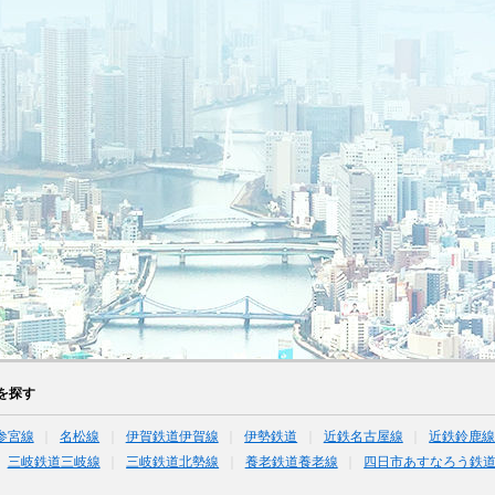
を探す
参宮線
名松線
伊賀鉄道伊賀線
伊勢鉄道
近鉄名古屋線
近鉄鈴鹿
三岐鉄道三岐線
三岐鉄道北勢線
養老鉄道養老線
四日市あすなろう鉄