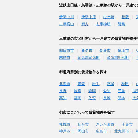
近鉄山田線・鳥羽線・志摩線の駅から一戸建て
伊勢中川
伊勢中原
松ケ崎
松阪
志摩横山
鵜方
志摩神明
賢島
三重県の市区町村から一戸建ての賃貸物件物件
四日市市
桑名市
鈴鹿市
亀山市
志摩市
多気郡多気町
多気郡明和町
都道府県別に賃貸物件を探す
北海道
青森
岩手
宮城
秋田
長野
岐阜
静岡
愛知
三重
滋
高知
福岡
佐賀
長崎
熊本
大
都市にこだわって賃貸物件を探す
札幌市
仙台市
さいたま市
千葉市
神戸市
岡山市
広島市
北九州市