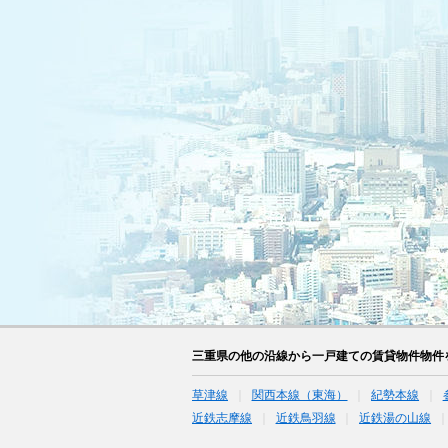
三重県の他の沿線から一戸建ての賃貸物件物件
草津線
関西本線（東海）
紀勢本線
近鉄志摩線
近鉄鳥羽線
近鉄湯の山線