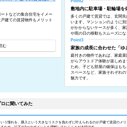
Point2
敷地内に駐車場・駐輪場を
パートなどの集合住宅をイメー
多くの戸建て賃貸では、玄関先
は戸建ての賃貸物件もメリット
います。マンションのように別
がかからないケースが多く、家
や雨の日の移動もスムーズにな
Point3
読む
家族の成長に合わせた「ゆ
庭付きの物件であれば、家庭菜
がらアウトドア体験が楽しめま
ため、子ども部屋の確保はもち
スペースなど、家族それぞれの
魅力です。
プロに聞いてみた
という憧れを、購入という大きなリスクを負わずに叶えられるのが戸建て賃貸のメリ