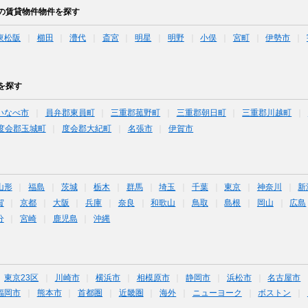
の賃貸物件物件を探す
東松阪
櫛田
漕代
斎宮
明星
明野
小俣
宮町
伊勢市
を探す
いなべ市
員弁郡東員町
三重郡菰野町
三重郡朝日町
三重郡川越町
度会郡玉城町
度会郡大紀町
名張市
伊賀市
山形
福島
茨城
栃木
群馬
埼玉
千葉
東京
神奈川
新
賀
京都
大阪
兵庫
奈良
和歌山
鳥取
島根
岡山
広島
分
宮崎
鹿児島
沖縄
東京23区
川崎市
横浜市
相模原市
静岡市
浜松市
名古屋市
福岡市
熊本市
首都圏
近畿圏
海外
ニューヨーク
ボストン