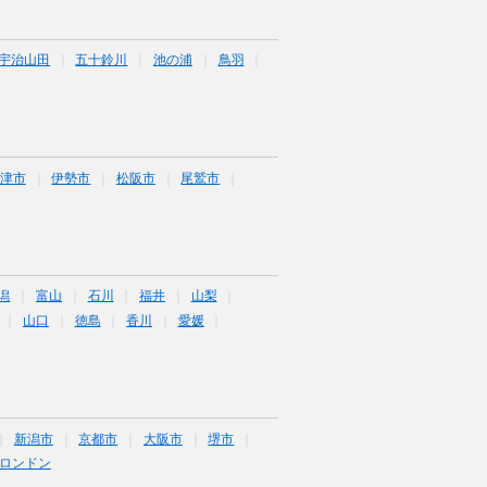
宇治山田
五十鈴川
池の浦
鳥羽
津市
伊勢市
松阪市
尾鷲市
潟
富山
石川
福井
山梨
山口
徳島
香川
愛媛
新潟市
京都市
大阪市
堺市
ロンドン