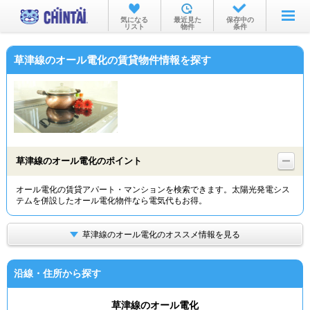
お部屋を探す
気になる
最近見た
保存中の
リスト
物件
条件
沿線・駅から
草津線のオール電化の賃貸物件情報を探す
住所から
家賃相場から
通勤通学時間から
物件特集から
草津線のオール電化のポイント
不動産会社から
オール電化の賃貸アパート・マンションを検索できます。太陽光発電シス
テムを併設したオール電化物件なら電気代もお得。
TOP
草津線のオール電化のオススメ情報を見る
沿線・住所から探す
草津線のオール電化