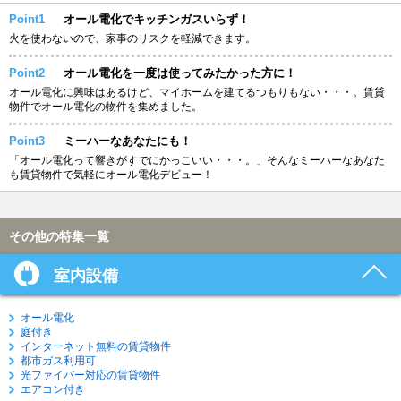
Point1
オール電化でキッチンガスいらず！
火を使わないので、家事のリスクを軽減できます。
Point2
オール電化を一度は使ってみたかった方に！
オール電化に興味はあるけど、マイホームを建てるつもりもない・・・。賃貸
物件でオール電化の物件を集めました。
Point3
ミーハーなあなたにも！
「オール電化って響きがすでにかっこいい・・・。」そんなミーハーなあなた
も賃貸物件で気軽にオール電化デビュー！
その他の特集一覧
室内設備
オール電化
庭付き
インターネット無料の賃貸物件
都市ガス利用可
光ファイバー対応の賃貸物件
エアコン付き