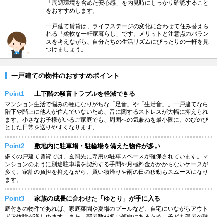
「周辺環境を含めた安心感」を内見時にしっかり確認すること
をおすすめします。
一戸建て賃貸は、ライフステージの変化に合わせて住み替えら
れる「柔軟な一軒家暮らし」です。メリットと注意点のバラン
スを考えながら、自分たちの生活リズムにぴったりの一軒を見
つけましょう。
一戸建ての物件のおすすめポイント
Point1
上下階の騒音トラブルを軽減できる
マンション生活で悩みの種になりがちな「足音」や「生活音」。一戸建てなら
階下や階上に他人が住んでいないため、音に関するストレスが大幅に抑えられ
ます。小さなお子様がいるご家庭でも、周囲への気兼ねを最小限に、のびのび
とした日常を送りやすくなります。
Point2
敷地内に駐車場・駐輪場を備えた物件が多い
多くの戸建て賃貸では、玄関先に専用の駐車スペースが確保されています。マ
ンションのように別途駐車場を契約する手間や月極料金がかからないケースが
多く、家計の負担を抑えながら、買い物帰りや雨の日の移動もスムーズになり
ます。
Point3
家族の成長に合わせた「ゆとり」が手に入る
庭付きの物件であれば、家庭菜園や夏場のプールなど、自宅にいながらアウト
ドア体験が楽しめます。また、部屋数が多い傾向にあるため、子ども部屋の確