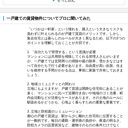
もっと読む
一戸建ての賃貸物件についてプロに聞いてみた
「いつかは一軒家」という憧れを、購入という大きなリスクを
負わずに叶えられるのが戸建て賃貸のメリットです。しかし、
集合住宅とは暮らしのルールが大きく異なるため、以下の3つの
ポイントを理解しておくことが大切です。
1. 「自分たちで管理する」という意識が必要
マンションには共用部を掃除してくれる管理人さんがいます
が、一戸建てでは玄関周りの掃除や庭の除草、雪かきなどはす
べて自分たちで行う必要があります。自由度が高い反面、住ま
いを維持する手間がかかる点は、事前に家族で共有しておきま
しょう。
2. 地域コミュニティとの関わり
立地にもよりますが、戸建て賃貸は閑静な住宅街にあることが
多く、マンションに比べて近隣付き合いや地域のゴミ当番、町
内会活動などが活発なケースがあります。その土地のルールに
馴染めるかどうかも、心地よく暮らすための重要な要素です。
3. 立地と防犯面のシミュレーション
都心の戸建て賃貸は、駅から少し離れた住宅街に位置すること
が一般的です。毎日の通勤・通学路の負担や、夜道の明るさ、
防犯カメラの設置状況など、建物そのものの条件だけでなく