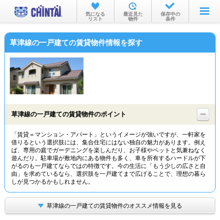
お部屋を探す
気になる
最近見た
保存中の
リスト
物件
条件
沿線・駅から
草津線の一戸建ての賃貸物件情報を探す
住所から
家賃相場から
通勤通学時間から
物件特集から
草津線の一戸建ての賃貸物件のポイント
不動産会社から
「賃貸＝マンション・アパート」というイメージが強いですが、一軒家を
借りるという選択肢には、集合住宅にはない独自の魅力があります。例え
TOP
ば、専用の庭でガーデニングを楽しんだり、お子様やペットと気兼ねなく
遊んだり。駐車場が敷地内にある物件も多く、車を所有するハードルが下
がるのも一戸建てならではの特徴です。今の生活に「もう少しの広さと自
由」を求めているなら、選択肢を一戸建てまで広げることで、理想の暮ら
しが見つかるかもしれません。
草津線の一戸建ての賃貸物件のオススメ情報を見る