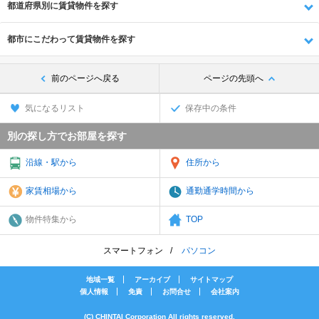
都道府県別に賃貸物件を探す
都市にこだわって賃貸物件を探す
前のページへ戻る
ページの先頭へ
気になるリスト
保存中の条件
別の探し方でお部屋を探す
沿線・駅から
住所から
家賃相場から
通勤通学時間から
物件特集から
TOP
スマートフォン
パソコン
地域一覧
アーカイブ
サイトマップ
個人情報
免責
お問合せ
会社案内
(C) CHINTAI Corporation All rights reserved.