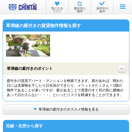
お部屋を探す
気になる
最近見た
保存中の
リスト
物件
条件
沿線・駅から
草津線の庭付きの賃貸物件情報を探す
住所から
家賃相場から
通勤通学時間から
物件特集から
草津線の庭付きのポイント
不動産会社から
庭付きの賃貸アパート・マンションを検索できます。庭があれば、晴れた
日には洗濯物を干したり日光浴ができたり、メリットがたくさん！1階の
TOP
物件であることが多いですが、庭があることで居室のすぐ目の前に建物が
あって日が入らない・・・。といったリスクを軽減することができます。
草津線の庭付きのオススメ情報を見る
沿線・住所から探す