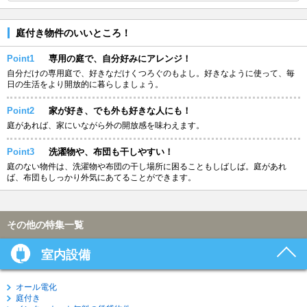
庭付き物件のいいところ！
Point1
専用の庭で、自分好みにアレンジ！
自分だけの専用庭で、好きなだけくつろぐのもよし。好きなように使って、毎
日の生活をより開放的に暮らしましょう。
Point2
家が好き、でも外も好きな人にも！
庭があれば、家にいながら外の開放感を味わえます。
Point3
洗濯物や、布団も干しやすい！
庭のない物件は、洗濯物や布団の干し場所に困ることもしばしば。庭があれ
ば、布団もしっかり外気にあてることができます。
その他の特集一覧
室内設備
オール電化
庭付き