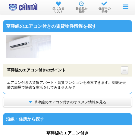
お部屋を探す
気になる
最近見た
保存中の
リスト
物件
条件
沿線・駅から
草津線のエアコン付きの賃貸物件情報を探す
住所から
家賃相場から
通勤通学時間から
物件特集から
草津線のエアコン付きのポイント
不動産会社から
エアコン付きの賃貸アパート・賃貸マンションを検索できます。冷暖房完
備の部屋で快適な生活をしてみませんか？
TOP
草津線のエアコン付きのオススメ情報を見る
沿線・住所から探す
草津線のエアコン付き