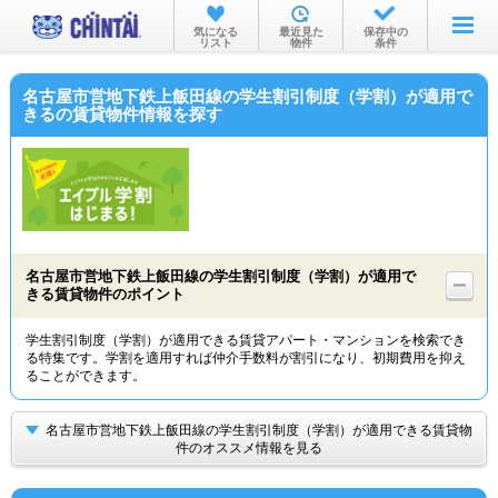
お部屋を探す
気になる
最近見た
保存中の
リスト
物件
条件
沿線・駅から
名古屋市営地下鉄上飯田線の学生割引制度（学割）が適用で
住所から
きるの賃貸物件情報を探す
家賃相場から
通勤通学時間から
物件特集から
名古屋市営地下鉄上飯田線の学生割引制度（学割）が適用で
不動産会社から
きる賃貸物件のポイント
TOP
学生割引制度（学割）が適用できる賃貸アパート・マンションを検索でき
る特集です。学割を適用すれば仲介手数料が割引になり、初期費用を抑え
ることができます。
名古屋市営地下鉄上飯田線の学生割引制度（学割）が適用できる賃貸物
件のオススメ情報を見る