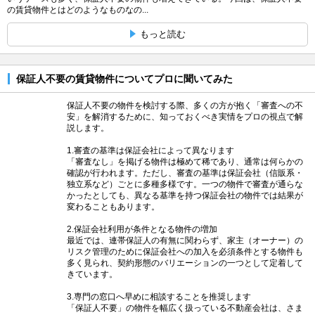
の賃貸物件とはどのようなものなの...
もっと読む
保証人不要の賃貸物件についてプロに聞いてみた
保証人不要の物件を検討する際、多くの方が抱く「審査への不
安」を解消するために、知っておくべき実情をプロの視点で解
説します。
1.審査の基準は保証会社によって異なります
「審査なし」を掲げる物件は極めて稀であり、通常は何らかの
確認が行われます。ただし、審査の基準は保証会社（信販系・
独立系など）ごとに多種多様です。一つの物件で審査が通らな
かったとしても、異なる基準を持つ保証会社の物件では結果が
変わることもあります。
2.保証会社利用が条件となる物件の増加
最近では、連帯保証人の有無に関わらず、家主（オーナー）の
リスク管理のために保証会社への加入を必須条件とする物件も
多く見られ、契約形態のバリエーションの一つとして定着して
きています。
3.専門の窓口へ早めに相談することを推奨します
「保証人不要」の物件を幅広く扱っている不動産会社は、さま