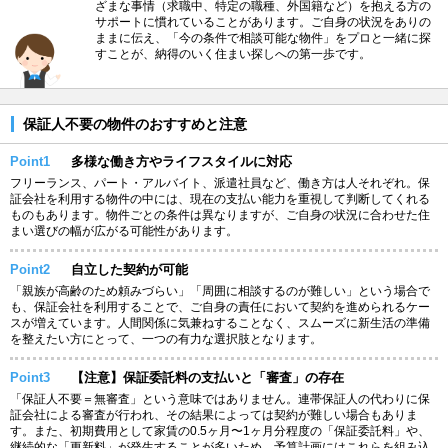
ざまな事情（求職中、特定の職種、外国籍など）を抱える方の
サポートに慣れていることがあります。ご自身の状況をありの
ままに伝え、「今の条件で相談可能な物件」をプロと一緒に探
すことが、納得のいく住まい探しへの第一歩です。
保証人不要の物件のおすすめと注意
Point1
多様な働き方やライフスタイルに対応
フリーランス、パート・アルバイト、派遣社員など、働き方は人それぞれ。保
証会社を利用する物件の中には、現在の支払い能力を重視して判断してくれる
ものもあります。物件ごとの条件は異なりますが、ご自身の状況に合わせた住
まい選びの幅が広がる可能性があります。
Point2
自立した契約が可能
「親族が高齢のため頼みづらい」「周囲に相談するのが難しい」という場合で
も、保証会社を利用することで、ご自身の責任において契約を進められるケー
スが増えています。人間関係に気兼ねすることなく、スムーズに新生活の準備
を整えたい方にとって、一つの有力な選択肢となります。
Point3
【注意】保証委託料の支払いと「審査」の存在
「保証人不要＝無審査」という意味ではありません。連帯保証人の代わりに保
証会社による審査が行われ、その結果によっては契約が難しい場合もありま
す。また、初期費用として家賃の0.5ヶ月〜1ヶ月分程度の「保証委託料」や、
継続的な「更新料」が発生することが多いため、予算計画にはこれらを組み込