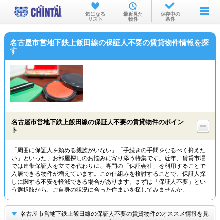
お部屋を探す
気になる
最近見た
保存中の
リスト
物件
条件
沿線・駅から
名古屋市営地下鉄上飯田線の保証人不要の賃貸物件情報を探
住所から
す
家賃相場から
通勤通学時間から
物件特集から
名古屋市営地下鉄上飯田線の保証人不要の賃貸物件のポイン
不動産会社から
ト
TOP
「周囲に保証人を頼める親族がいない」「手続きの手間をなるべく抑えた
い」といった、お部屋探しのお悩みに寄り添う特集です。近年、賃貸市場
では連帯保証人を立てる代わりに、専門の「保証会社」を利用することで
入居できる物件が増えています。この仕組みを検討することで、保証人探
しに関する不安を軽減できる場合があります。まずは「保証人不要」とい
う選択肢から、ご自身の状況に合った住まいを探してみませんか。
名古屋市営地下鉄上飯田線の保証人不要の賃貸物件のオススメ情報を見