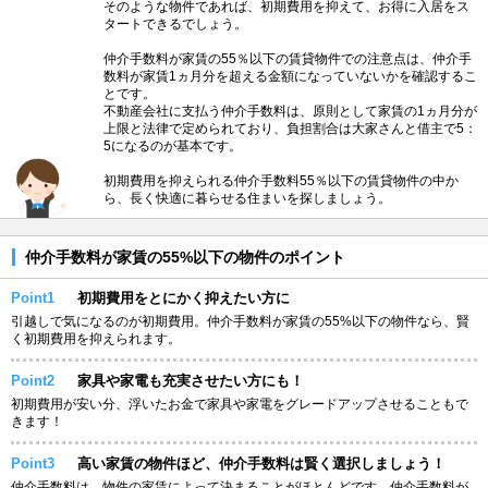
そのような物件であれば、初期費用を抑えて、お得に入居をス
タートできるでしょう。
仲介手数料が家賃の55％以下の賃貸物件での注意点は、仲介手
数料が家賃1ヵ月分を超える金額になっていないかを確認するこ
とです。
不動産会社に支払う仲介手数料は、原則として家賃の1ヵ月分が
上限と法律で定められており、負担割合は大家さんと借主で5：
5になるのが基本です。
初期費用を抑えられる仲介手数料55％以下の賃貸物件の中か
ら、長く快適に暮らせる住まいを探しましょう。
仲介手数料が家賃の55%以下の物件のポイント
Point1
初期費用をとにかく抑えたい方に
引越しで気になるのが初期費用。仲介手数料が家賃の55%以下の物件なら、賢
く初期費用を抑えられます。
Point2
家具や家電も充実させたい方にも！
初期費用が安い分、浮いたお金で家具や家電をグレードアップさせることもで
きます！
Point3
高い家賃の物件ほど、仲介手数料は賢く選択しましょう！
仲介手数料は、物件の家賃によって決まることがほとんどです。仲介手数料が