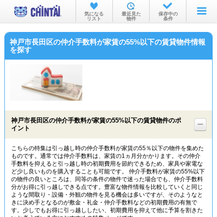
お部屋を探す
気になる
最近見た
保存中の
リスト
物件
条件
沿線・駅から
神戸市長田区の仲介手数料が家賃の55%以下の賃貸物件情報
住所から
を探す
家賃相場から
通勤通学時間から
物件特集から
神戸市長田区の仲介手数料が家賃の55%以下の賃貸物件のポ
不動産会社から
イント
TOP
こちらの特集は引っ越し時の仲介手数料が家賃の55％以下の物件を集めた
ものです。通常では仲介手数料は、家賃の1ヵ月分かかります。その仲介
手数料を抑えると引っ越し時の初期費用を節約できるため、家具や家電な
ど少し良いものを購入することも可能です。 仲介手数料が家賃の55%以下
の物件の良いところは、同等の条件の物件で迷った場合でも、仲介手数料
分がお得に引っ越しできる点です。豊富な物件情報を比較していくと同じ
ような間取り・設備・外観の物件を見る機会は多いですが、そのようなと
きに決め手となるのが敷金・礼金・仲介手数料などの初期費用の有無で
す。少しでもお得に引っ越ししたい、初期費用を抑えて他に予算を割きた