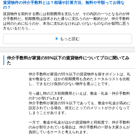
賃貸物件の仲介手数料とは？相場や計算方法、無料や半額ってお得な
の？
賃貸物件を契約する際には初期費用を支払うが、その内訳の一つとなるのが仲
介手数料だ。初期費用は請求された通りに支払うのが一般的だが、仲介手数料
は何のために払うのか、本当に支払わなければいけないものなのか疑問に思う
方もいるだろう。...
もっと読む
仲介手数料が家賃の55%以下の賃貸物件についてプロに聞いてみ
た
仲介手数料が家賃の55％以下の賃貸物件を探すポイントは、礼
金や敷金など、ほかの初期費用も含めたトータルコストを比較
し、できるだけ負担の少ない物件を選ぶことです。
引っ越し時の三大初期費用といえば、敷金・礼金・仲介手数料
の3つが挙げられます。
仲介手数料が家賃の55％以下であっても、敷金や礼金が高めに
設定されている場合、借主にとってのメリットが小さくなって
しまうことがあります。
一方で、敷金や礼金がほかの賃貸物件と同程度で、仲介手数料
のみが割引されている場合は、仲介手数料の一部を大家さんが
負担しているケースと考えられます。