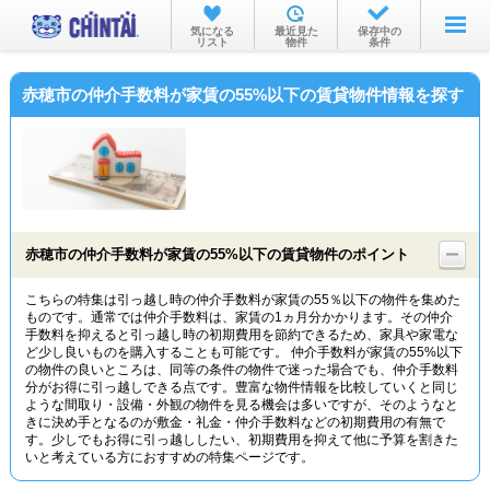
お部屋を探す
気になる
最近見た
保存中の
リスト
物件
条件
沿線・駅から
赤穂市の仲介手数料が家賃の55%以下の賃貸物件情報を探す
住所から
家賃相場から
通勤通学時間から
物件特集から
赤穂市の仲介手数料が家賃の55%以下の賃貸物件のポイント
不動産会社から
こちらの特集は引っ越し時の仲介手数料が家賃の55％以下の物件を集めた
ものです。通常では仲介手数料は、家賃の1ヵ月分かかります。その仲介
TOP
手数料を抑えると引っ越し時の初期費用を節約できるため、家具や家電な
ど少し良いものを購入することも可能です。 仲介手数料が家賃の55%以下
の物件の良いところは、同等の条件の物件で迷った場合でも、仲介手数料
分がお得に引っ越しできる点です。豊富な物件情報を比較していくと同じ
ような間取り・設備・外観の物件を見る機会は多いですが、そのようなと
きに決め手となるのが敷金・礼金・仲介手数料などの初期費用の有無で
す。少しでもお得に引っ越ししたい、初期費用を抑えて他に予算を割きた
いと考えている方におすすめの特集ページです。