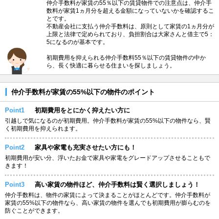
仲介手数料が家賃の55％以下の賃貸物件での注意点は、仲介手
数料が家賃1ヵ月分を超える金額になっていないかを確認するこ
とです。
不動産会社に支払う仲介手数料は、原則として家賃の1ヵ月分が
上限と法律で定められており、負担割合は大家さんと借主で5：
5になるのが基本です。
初期費用を抑えられる仲介手数料55％以下の賃貸物件の中か
ら、長く快適に暮らせる住まいを探しましょう。
仲介手数料が家賃の55%以下の物件のポイント
Point1
初期費用をとにかく抑えたい方に
引越しで気になるのが初期費用。仲介手数料が家賃の55%以下の物件なら、賢
く初期費用を抑えられます。
Point2
家具や家電も充実させたい方にも！
初期費用が安い分、浮いたお金で家具や家電をグレードアップさせることもで
きます！
Point3
高い家賃の物件ほど、仲介手数料は賢く選択しましょう！
仲介手数料は、物件の家賃によって決まることがほとんどです。仲介手数料が
家賃の55%以下の物件なら、高い家賃の物件を選んでも初期費用が膨らむのを
防ぐことができます。