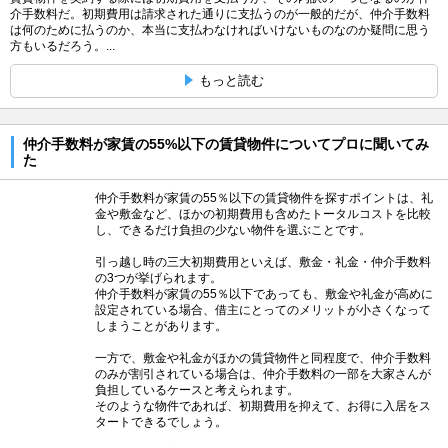
介手数料だ。初期費用は請求された通りに支払うのが一般的だが、仲介手数料
は何のために払うのか、本当に支払わなければいけないものなのか疑問に思う
方もいるだろう。...
もっと読む
仲介手数料が家賃の55%以下の賃貸物件についてプロに聞いてみ
た
仲介手数料が家賃の55％以下の賃貸物件を探すポイントは、礼
金や敷金など、ほかの初期費用も含めたトータルコストを比較
し、できるだけ負担の少ない物件を選ぶことです。
引っ越し時の三大初期費用といえば、敷金・礼金・仲介手数料
の3つが挙げられます。
仲介手数料が家賃の55％以下であっても、敷金や礼金が高めに
設定されている場合、借主にとってのメリットが小さくなって
しまうことがあります。
一方で、敷金や礼金がほかの賃貸物件と同程度で、仲介手数料
のみが割引されている場合は、仲介手数料の一部を大家さんが
負担しているケースと考えられます。
そのような物件であれば、初期費用を抑えて、お得に入居をス
タートできるでしょう。