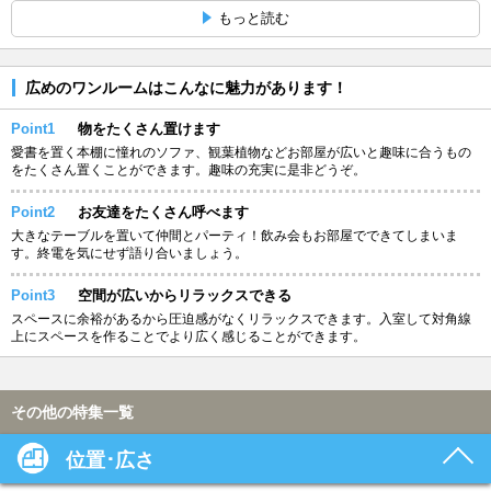
もっと読む
広めのワンルームはこんなに魅力があります！
Point1
物をたくさん置けます
愛書を置く本棚に憧れのソファ、観葉植物などお部屋が広いと趣味に合うもの
をたくさん置くことができます。趣味の充実に是非どうぞ。
Point2
お友達をたくさん呼べます
大きなテーブルを置いて仲間とパーティ！飲み会もお部屋でできてしまいま
す。終電を気にせず語り合いましょう。
Point3
空間が広いからリラックスできる
スペースに余裕があるから圧迫感がなくリラックスできます。入室して対角線
上にスペースを作ることでより広く感じることができます。
その他の特集一覧
位置･広さ