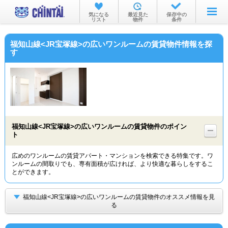
お部屋を探す
気になる
最近見た
保存中の
リスト
物件
条件
沿線・駅から
福知山線<JR宝塚線>の広いワンルームの賃貸物件情報を探
住所から
す
家賃相場から
通勤通学時間から
物件特集から
福知山線<JR宝塚線>の広いワンルームの賃貸物件のポイン
不動産会社から
ト
TOP
広めのワンルームの賃貸アパート・マンションを検索できる特集です。ワ
ンルームの間取りでも、専有面積が広ければ、より快適な暮らしをするこ
とができます。
福知山線<JR宝塚線>の広いワンルームの賃貸物件のオススメ情報を見
る