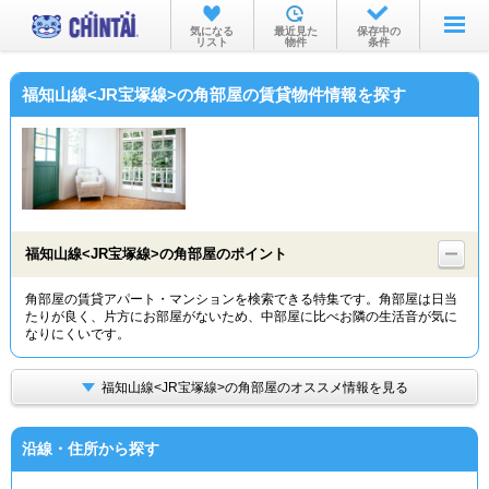
お部屋を探す
気になる
最近見た
保存中の
リスト
物件
条件
沿線・駅から
福知山線<JR宝塚線>の角部屋の賃貸物件情報を探す
住所から
家賃相場から
通勤通学時間から
物件特集から
福知山線<JR宝塚線>の角部屋のポイント
不動産会社から
角部屋の賃貸アパート・マンションを検索できる特集です。角部屋は日当
たりが良く、片方にお部屋がないため、中部屋に比べお隣の生活音が気に
TOP
なりにくいです。
福知山線<JR宝塚線>の角部屋のオススメ情報を見る
沿線・住所から探す