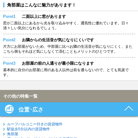
角部屋はこんなに魅力があります！
Point1
二面以上に窓があります
窓が二面以上にあるから光を取り込みやすく、通気性に優れています。日々
清々しい気分になれるでしょう。
Point2
お隣からの生活音が気になりにくいです
片方にお部屋がないため、中部屋に比べお隣の生活音が気になりにくく、また
こちら側もそれほど気にしなくて済むこともメリットのひとつです。
Point3
お部屋の前の人通りが最小限になります
基本的に自分のお部屋に用のある人以外は前を通らないので、とても気楽で
す。
その他の特集一覧
位置･広さ
ルーフバルコニー付きの賃貸物件
駅徒歩5分以内の賃貸物件
角部屋