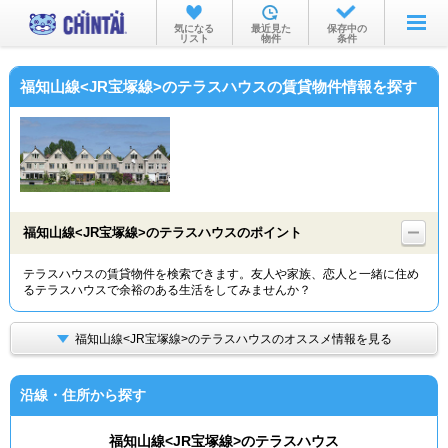
お部屋を探す
気になる
最近見た
保存中の
リスト
物件
条件
沿線・駅から
福知山線<JR宝塚線>のテラスハウスの賃貸物件情報を探す
住所から
家賃相場から
通勤通学時間から
物件特集から
福知山線<JR宝塚線>のテラスハウスのポイント
不動産会社から
テラスハウスの賃貸物件を検索できます。友人や家族、恋人と一緒に住め
るテラスハウスで余裕のある生活をしてみませんか？
TOP
福知山線<JR宝塚線>のテラスハウスのオススメ情報を見る
沿線・住所から探す
福知山線<JR宝塚線>のテラスハウス