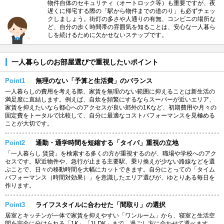
物件自体のセキュリティ（オートロック等）も重要ですが、夜
遅くに帰宅する際の「駅から物件までの道のり」も必ずチェッ
クしましょう。街灯の多さや人通りの有無、コンビニの場所な
ど、自分の歩く時間帯の雰囲気を知ることは、安心な一人暮ら
しを続けるために欠かせないステップです。
一人暮らしのお部屋選びで重視したいポイント
Point1
無理のない「予算と生活費」のバランス
一人暮らしの費用を考える際、家賃を無理のない範囲に抑えることは新生活の
満足度に直結します。例えば、自炊を頻繁にするならスーパーが近いエリア、
家賃を抑えたいなら都心へのアクセスが良い郊外の1Kなど、初期費用や月々の
固定費をトータルで比較して、自分に最適なコストパフォーマンスを見極める
ことが大切です。
Point2
通勤・通学時間を短縮する「タイパ」重視の立地
「一人暮らし 賃貸」を検索する多くの方が重視するのが、職場や学校へのアク
セスです。駅近物件や、急行が止まる主要駅、乗り換えが少ない路線などを選
ぶことで、日々の移動時間を大幅にカットできます。自分にとっての「タイム
パフォーマンス（時間対効果）」を意識したエリア選びが、ゆとりある毎日を
作ります。
Point3
ライフスタイルに合わせた「間取り」の選択
居室とキッチンが一体で家賃を抑えやすい「ワンルーム」から、寝室と生活空
間を完全に分けられる「1K」「1LDK」まで、過ごし方に合わせて選べます。