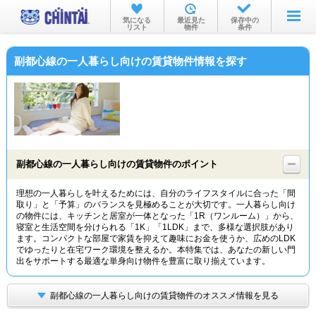
お部屋を探す
気になる
最近見た
保存中の
リスト
物件
条件
沿線・駅から
副都心線の一人暮らし向けの賃貸物件情報を探す
住所から
家賃相場から
通勤通学時間から
物件特集から
副都心線の一人暮らし向けの賃貸物件のポイント
不動産会社から
理想の一人暮らしを叶えるためには、自分のライフスタイルに合った「間
取り」と「予算」のバランスを見極めることが大切です。一人暮らし向け
TOP
の物件には、キッチンと居室が一体となった「1R（ワンルーム）」から、
寝室と生活空間を分けられる「1K」「1LDK」まで、多様な選択肢があり
ます。コンパクトな部屋で家賃を抑えて趣味にお金を使うか、広めのLDK
でゆったりと在宅ワーク環境を整えるか。本特集では、あなたの新しい門
出をサポートする最適な単身向け物件を豊富に取り揃えています。
副都心線の一人暮らし向けの賃貸物件のオススメ情報を見る