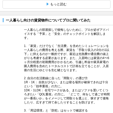
もっと読む
一人暮らし向けの賃貸物件についてプロに聞いてみた
一人暮らしの部屋探しで後悔しないために、プロが必ずアドバ
イスする「予算」と「安全」のチェックポイントを解説しま
す。
1. 「家賃」だけでなく「生活費」を含めたシミュレーションを
一人暮らしの費用を考える際、家賃を「手取り収入の3分の1以
下」に抑えるのが一般的ですが、最近は光熱費や通信費の値上
がりも考慮する必要があります。また、入居時には家賃の4〜6
ヶ月分程度の初期費用がかかるため、引越し料金や家具家電の
購入費用を含めたトータルコストで計画を立てることが、入居
後の生活にゆとりを生む鍵となります。
2. 自分の生活動線に合った「間取り」の選び方
1R・1K： 自炊が少ない、または寝る場所が確保できれば十分
という「効率重視」の方に。
1DK・1LDK： 在宅ワークがある、またはソファを置いてくつ
ろぎたい「QOL重視」の方に。 「どこで、何をして過ごす時間
が一番長いか」をイメージして間取りを選ぶと、狭すぎて後悔
したり、広すぎて持て余したりすることを防げます。
3. 「周辺環境」と「防犯」はセットで確認する