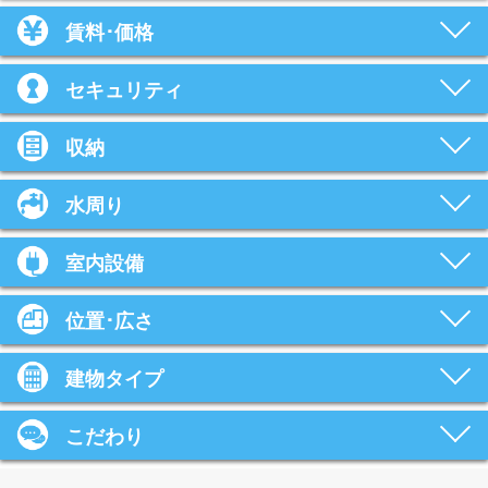
賃料･価格
セキュリティ
収納
水周り
室内設備
位置･広さ
建物タイプ
こだわり