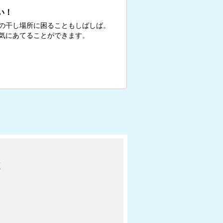
い！
の干し場所に困ることもしばしば。
気にあてることができます。
可