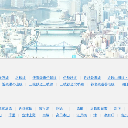
参宮線
名松線
伊賀鉄道伊賀線
伊勢鉄道
近鉄鈴鹿線
近鉄山田線
近鉄湯の山線
三岐鉄道三岐線
三岐鉄道北勢線
養老鉄道養老線
四
越富洲原
近鉄富田
霞ケ浦
阿倉川
川原町
近鉄四日市
新正
山
千里
豊津上野
白塚
高田本山
江戸橋
津
津新町
南が