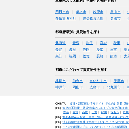
三重県の市区町村から庭付き物件を探す
四日市市
桑名市
鈴鹿市
亀山市
多気郡明和町
度会郡度会町
名張市
都道府県別に賃貸物件を探す
北海道
青森
岩手
宮城
秋田
長野
岐阜
静岡
愛知
三重
滋
高知
福岡
佐賀
長崎
熊本
大
都市にこだわって賃貸物件を探す
札幌市
仙台市
さいたま市
千葉市
神戸市
岡山市
広島市
北九州市
CHINTAI：
賃貸・部屋探し情報サイト
学生向け賃貸
海
[PR]
海外の不動産・賃貸情報ならエイブル海外店にお任
香港
｜
台湾
｜
高雄
｜
上海
｜
蘇州
｜
深セン
｜
広州
[PR]
海外不動産～投資・居住・別荘・資産分散～ならエ
[PR]
法人様向け海外赴任サポートならエイブルにお任せ
[PR]
こんなお部屋に泊まってみたい！そんなお部屋探し