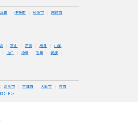
津市
伊勢市
松阪市
志摩市
潟
富山
石川
福井
山梨
山口
徳島
香川
愛媛
新潟市
京都市
大阪市
堺市
ロンドン
｜