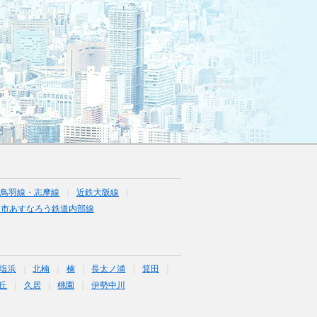
・鳥羽線・志摩線
近鉄大阪線
日市あすなろう鉄道内部線
塩浜
北楠
楠
長太ノ浦
箕田
丘
久居
桃園
伊勢中川