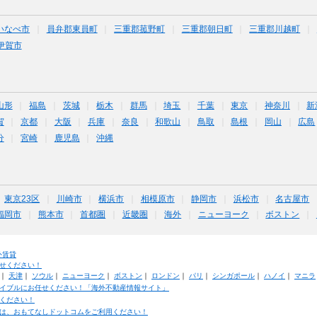
いなべ市
員弁郡東員町
三重郡菰野町
三重郡朝日町
三重郡川越町
伊賀市
山形
福島
茨城
栃木
群馬
埼玉
千葉
東京
神奈川
新
賀
京都
大阪
兵庫
奈良
和歌山
鳥取
島根
岡山
広島
分
宮崎
鹿児島
沖縄
東京23区
川崎市
横浜市
相模原市
静岡市
浜松市
名古屋市
福岡市
熊本市
首都圏
近畿圏
海外
ニューヨーク
ボストン
外賃貸
せください！
｜
天津
｜
ソウル
｜
ニューヨーク
｜
ボストン
｜
ロンドン
｜
パリ
｜
シンガポール
｜
ハノイ
｜
マニラ
イブルにお任せください！「海外不動産情報サイト」
ください！
は、おもてなしドットコムをご利用ください！