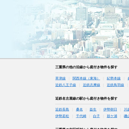
三重県の他の沿線から庭付き物件を探す
草津線
関西本線（東海）
紀勢本線
近鉄八王子線
近鉄志摩線
近鉄鳥羽線
近鉄名古屋線の駅から庭付き物件を探す
近鉄長島
桑名
益生
伊勢朝日
川
伊勢若松
千代崎
白子
鼓ケ浦
磯