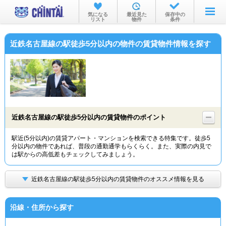
お部屋を探す
気になる
最近見た
保存中の
リスト
物件
条件
沿線・駅から
近鉄名古屋線の駅徒歩5分以内の物件の賃貸物件情報を探す
住所から
家賃相場から
通勤通学時間から
物件特集から
近鉄名古屋線の駅徒歩5分以内の賃貸物件のポイント
不動産会社から
駅近(5分以内)の賃貸アパート・マンションを検索できる特集です。徒歩5
分以内の物件であれば、普段の通勤通学もらくらく。また、実際の内見で
TOP
は駅からの高低差もチェックしてみましょう。
近鉄名古屋線の駅徒歩5分以内の賃貸物件のオススメ情報を見る
沿線・住所から探す