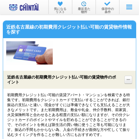
お部屋を探す
気になる
最近見た
保存中の
リスト
物件
条件
沿線・駅から
近鉄名古屋線の初期費用クレジット払い可能の賃貸物件情報
住所から
を探す
家賃相場から
通勤通学時間から
物件特集から
近鉄名古屋線の初期費用クレジット払い可能の賃貸物件のポ
不動産会社から
イント
TOP
初期費用クレジット払い可能の賃貸アパート・マンションを検索できる特
集です。初期費用をクレジットカードで支払いすることができれば、銀行
振込の支払いと違い、現金がすぐには準備できなくても支払えることが大
きなメリットです。また初期費用は、敷金や礼金、仲介手数料、前家賃、
火災保険料等と合わせるとある程度の支払い額になりますが、その分クレ
ジットカードのポイントやマイルを貯めることができることができるの
で、そのポイントを例えば新生活の買い物に使うこと等も可能になりま
す。振込の手間もかからない為、入金の手続きが面倒な方や忙しくて振り
込むタイミングを作ることが難しい方にもおすすめです。