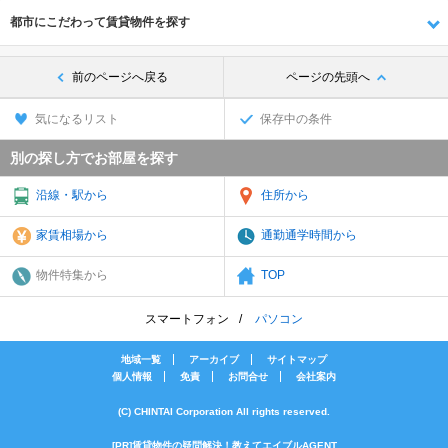
都市にこだわって賃貸物件を探す
前のページへ戻る
ページの先頭へ
気になるリスト
保存中の条件
別の探し方でお部屋を探す
沿線・駅から
住所から
家賃相場から
通勤通学時間から
物件特集から
TOP
スマートフォン
パソコン
地域一覧
アーカイブ
サイトマップ
個人情報
免責
お問合せ
会社案内
(C) CHINTAI Corporation All rights reserved.
[PR]賃貸物件の疑問解決！教えてエイブルAGENT