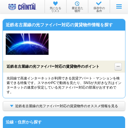
お部屋を探す
気になる
最近見た
保存中の
リスト
物件
条件
沿線・駅から
近鉄名古屋線の光ファイバー対応の賃貸物件情報を探す
住所から
家賃相場から
通勤通学時間から
物件特集から
近鉄名古屋線の光ファイバー対応の賃貸物件のポイント
不動産会社から
光回線で高速インターネットが利用できる賃貸アパート・マンションを検
索できる特集です。スマホやPCで動画を見たり、SNSが大好きな方はイン
TOP
ターネットの速度が安定している光ファイバー対応の部屋がおすすめで
す。
近鉄名古屋線の光ファイバー対応の賃貸物件のオススメ情報を見る
沿線・住所から探す