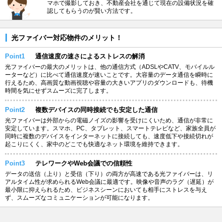
マホで撮影しておき、不動産会社を通じて現在の設備状況を確
認してもらうのが賢い方法です。
光ファイバー対応物件のメリット！
Point1
通信速度の速さによるストレスの解消
光ファイバーの最大のメリットは、他の通信方式（ADSLやCATV、モバイルル
ーターなど）に比べて通信速度が速いことです。大容量のデータ通信を瞬時に
行えるため、高画質な動画視聴や容量の大きいアプリのダウンロードも、待機
時間を気にせずスムーズに完了します。
Point2
複数デバイスの同時接続でも安定した通信
光ファイバーは外部からの電磁ノイズの影響を受けにくいため、通信が非常に
安定しています。スマホ、PC、タブレット、スマートテレビなど、家族全員が
同時に複数のデバイスをインターネットに接続しても、速度低下や接続切れが
起こりにくく、家中のどこでも快適なネット環境を維持できます。
Point3
テレワークやWeb会議での信頼性
データの送信（上り）と受信（下り）の両方が高速である光ファイバーは、リ
アルタイム性が求められるWeb会議に最適です。映像や音声のラグ（遅延）が
最小限に抑えられるため、ビジネスシーンにおいても相手にストレスを与え
ず、スムーズなコミュニケーションが可能になります。