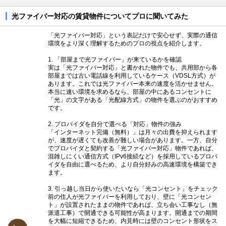
光ファイバー対応の賃貸物件についてプロに聞いてみた
「光ファイバー対応」という表記だけで安心せず、実際の通信
環境をより深く理解するためのプロの視点を紹介します。
1. 「部屋まで光ファイバー」が来ているかを確認
実は「光ファイバー対応」と書かれた物件でも、共用部から各
部屋までは古い電話線を利用しているケース（VDSL方式）が
あります。これでは光ファイバー本来の速度を活かせません。
本当に速い環境を求めるなら、部屋の中にあるコンセントに
「光」の文字がある「光配線方式」の物件を選ぶのがおすすめ
です。
2. プロバイダを自分で選べる「対応」物件の強み
「インターネット完備（無料）」は月々の出費を抑えられます
が、速度が遅くても改善が難しい場合があります。一方、自分
でプロバイダと契約する「光ファイバー対応」物件であれば、
混雑しにくい通信方式（IPv6接続など）を採用しているプロバ
イダを自由に選べるため、より自分好みの高速環境を構築でき
ます。
3. 引っ越し当日から使いたいなら「光コンセント」をチェック
前の住人が光ファイバーを利用しており、壁に「光コンセン
ト」が設置されたままの物件であれば、立ち会い工事なし（無
派遣工事）で開通できる可能性が高まります。開通までの期間
を大幅に短縮できるため、内見時には壁のコンセント形状をス