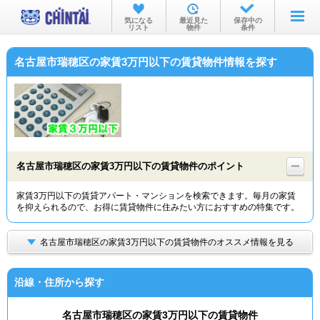
お部屋を探す
気になる
最近見た
保存中の
リスト
物件
条件
沿線・駅から
名古屋市瑞穂区の家賃3万円以下の賃貸物件情報を探す
住所から
家賃相場から
通勤通学時間から
物件特集から
名古屋市瑞穂区の家賃3万円以下の賃貸物件のポイント
不動産会社から
家賃3万円以下の賃貸アパート・マンションを検索できます。毎月の家賃
を抑えられるので、お得に賃貸物件に住みたい方におすすめの特集です。
TOP
名古屋市瑞穂区の家賃3万円以下の賃貸物件のオススメ情報を見る
沿線・住所から探す
名古屋市瑞穂区の家賃3万円以下の賃貸物件