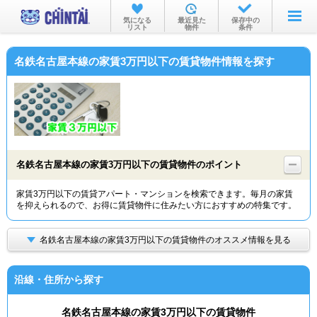
お部屋を探す
気になる
最近見た
保存中の
リスト
物件
条件
沿線・駅から
名鉄名古屋本線の家賃3万円以下の賃貸物件情報を探す
住所から
家賃相場から
通勤通学時間から
物件特集から
名鉄名古屋本線の家賃3万円以下の賃貸物件のポイント
不動産会社から
家賃3万円以下の賃貸アパート・マンションを検索できます。毎月の家賃
を抑えられるので、お得に賃貸物件に住みたい方におすすめの特集です。
TOP
名鉄名古屋本線の家賃3万円以下の賃貸物件のオススメ情報を見る
沿線・住所から探す
名鉄名古屋本線の家賃3万円以下の賃貸物件