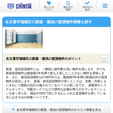
お部屋を探す
気になる
最近見た
保存中の
リスト
物件
条件
沿線・駅から
名古屋市瑞穂区の新築・築浅の賃貸物件情報を探す
住所から
家賃相場から
通勤通学時間から
物件特集から
名古屋市瑞穂区の新築・築浅の賃貸物件のポイント
不動産会社から
新築・築浅賃貸物件とは、一般的に築年数が浅い物件を指します。中でも
新築賃貸物件は建築後1年未満で誰も入居したことがない物件を意味しま
TOP
す。また、築浅賃貸物件はCHINTAIでは、建築後3年未満の新築以外の賃貸
物件が該当します。 新築・築浅賃貸物件の良いところは、外観・内装とも
にきれいで最新の設計が施されているケースが多い点です。 床暖房やシス
テムキッチン、宅配ボックスなどの便利な設備が導入されているマンショ
ンも多く見られ、雑誌やSNSで目にするおしゃれな賃貸物件を探している
方におすすめの特集ページです。
名古屋市瑞穂区の新築・築浅の賃貸物件のオススメ情報を見る