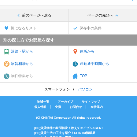
前のページへ戻る
ページの先頭へ
気になるリスト
保存中の条件
別の探し方でお部屋を探す
沿線・駅から
住所から
家賃相場から
通勤通学時間から
物件特集から
TOP
スマートフォン
パソコン
地域一覧
アーカイブ
サイトマップ
個人情報
免責
お問合せ
会社案内
(C) CHINTAI Corporation All rights reserved.
[PR]賃貸物件の疑問解決！教えてエイブルAGENT
[PR]賃貸生活の工夫を紹介！CHINTAI情報局