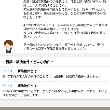
新築・築浅賃貸物件での注意点は、可能な限り内覧を行い、納
得したうえで契約することです。
未完成の賃貸物件を内覧なしで契約すると、想像していたより
も部屋が狭い、生活動線が良くないなどの理由で後悔する可能
性があります。
4月の新生活に向けては、前年の年末から年明けにかけて新築賃
貸物件の入居募集が始まることもあります。
引っ越し予定がある場合は、できるだけ早い段階で内覧に足を
運びましょう。
見た目のきれいさだけでなく、実用性も考慮しながら、安心し
て暮らせる新築・築浅賃貸物件を探しましょう。
新築・築浅物件てどんな物件？
Point1
新築物件とは
築1年未満の未入居の物件のことです。建築中、完成前の物件も含まれます。
Point2
築浅物件とは
築3年未満の物件のことです。まだまだ綺麗で新しい物件が多いですが、新築よ
りもお得なこともあります。