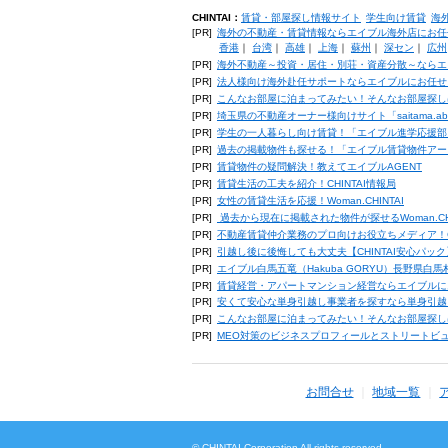
CHINTAI：
賃貸・部屋探し情報サイト
学生向け賃貸
海
[PR]
海外の不動産・賃貸情報ならエイブル海外店にお任
香港
｜
台湾
｜
高雄
｜
上海
｜
蘇州
｜
深セン
｜
広州
[PR]
海外不動産～投資・居住・別荘・資産分散～ならエ
[PR]
法人様向け海外赴任サポートならエイブルにお任せ
[PR]
こんなお部屋に泊まってみたい！そんなお部屋探し
[PR]
埼玉県の不動産オーナー様向けサイト「saitama.a
[PR]
学生の一人暮らし向け賃貸！「エイブル進学応援部
[PR]
過去の掲載物件も探せる！「エイブル賃貸物件アー
[PR]
賃貸物件の疑問解決！教えてエイブルAGENT
[PR]
賃貸生活の工夫を紹介！CHINTAI情報局
[PR]
女性の賃貸生活を応援！Woman.CHINTAI
[PR]
過去から現在に掲載された物件が探せるWoman.CH
[PR]
不動産賃貸仲介業務のプロ向けお役立ちメディア！CHIN
[PR]
引越し後に後悔しても大丈夫【CHINTAI安心パッ
[PR]
エイブル白馬五竜（Hakuba GORYU）長野県白
[PR]
賃貸経営・アパートマンション経営ならエイブルに
[PR]
安くて安心な単身引越し事業者を探すなら単身引越
[PR]
こんなお部屋に泊まってみたい！そんなお部屋探し
[PR]
MEO対策のビジネスプロフィールとストリートビ
お問合せ
地域一覧
© CHINTAI Corporation All rights reserved.