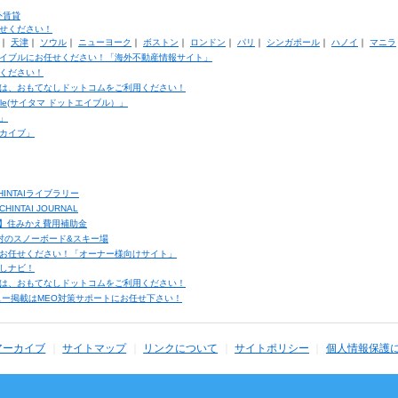
外賃貸
せください！
｜
天津
｜
ソウル
｜
ニューヨーク
｜
ボストン
｜
ロンドン
｜
パリ
｜
シンガポール
｜
ハノイ
｜
マニラ
イブルにお任せください！「海外不動産情報サイト」
ください！
は、おもてなしドットコムをご利用ください！
ble(サイタマ ドットエイブル）」
」
カイブ」
INTAIライブラリー
TAI JOURNAL
ク】住みかえ費用補助金
馬村のスノーボード&スキー場
お任せください！「オーナー様向けサイト」
しナビ！
は、おもてなしドットコムをご利用ください！
ュー掲載はMEO対策サポートにお任せ下さい！
アーカイブ
サイトマップ
リンクについて
サイトポリシー
個人情報保護