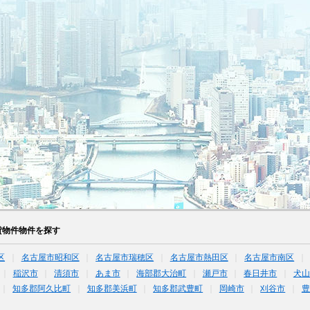
貸物件物件を探す
区
名古屋市昭和区
名古屋市瑞穂区
名古屋市熱田区
名古屋市南区
稲沢市
清須市
あま市
海部郡大治町
瀬戸市
春日井市
犬山
知多郡阿久比町
知多郡美浜町
知多郡武豊町
岡崎市
刈谷市
豊