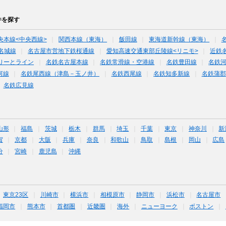
件を探す
央本線<中央西線>
関西本線（東海）
飯田線
東海道新幹線（東海）
名城線
名古屋市営地下鉄桜通線
愛知高速交通東部丘陵線<リニモ>
近鉄
りーとライン
名鉄名古屋本線
名鉄常滑線・空港線
名鉄豊田線
名鉄
河線
名鉄尾西線（津島－玉ノ井）
名鉄西尾線
名鉄知多新線
名鉄蒲郡
名鉄広見線
山形
福島
茨城
栃木
群馬
埼玉
千葉
東京
神奈川
新
賀
京都
大阪
兵庫
奈良
和歌山
鳥取
島根
岡山
広島
分
宮崎
鹿児島
沖縄
東京23区
川崎市
横浜市
相模原市
静岡市
浜松市
名古屋市
福岡市
熊本市
首都圏
近畿圏
海外
ニューヨーク
ボストン