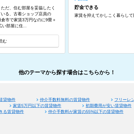
貯金できる
。ただ、住む部屋を妥協したく
ている、古着ショップ店員の
家賃を抑えてかしこく暮らして
問。鎌倉市で家賃3万円なのに9畳＋
い部屋に住...
読む
他のテーマから探す場合はこちらから！
賃貸物件
仲介手数料無料の賃貸物件
フリーレ
家賃5万円以下の賃貸物件
初期費用が安い賃貸物件
きる賃貸物件
仲介手数料が家賃の55%以下の賃貸物件