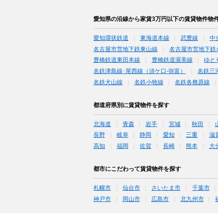
愛知県の沿線から家賃3万円以下の賃貸物件物
愛知環状鉄道
東海道本線
武豊線
中
名古屋市営地下鉄東山線
名古屋市営地下鉄
豊橋鉄道東田本線
豊橋鉄道渥美線
ゆと
名鉄津島線･尾西線（須ケ口-弥富）
名鉄三
名鉄犬山線
名鉄小牧線
名鉄各務原線
都道府県別に賃貸物件を探す
北海道
青森
岩手
宮城
秋田
長野
岐阜
静岡
愛知
三重
滋
高知
福岡
佐賀
長崎
熊本
大
都市にこだわって賃貸物件を探す
札幌市
仙台市
さいたま市
千葉市
神戸市
岡山市
広島市
北九州市