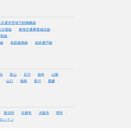
名古屋市営地下鉄鶴舞線
名古屋線
東海交通事業城北線
河和線
線
名鉄築港線
名鉄瀬戸線
潟
富山
石川
福井
山梨
山口
徳島
香川
愛媛
新潟市
京都市
大阪市
堺市
ロンドン