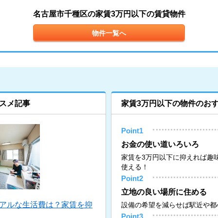
名古屋市千種区の家賃3万円以下の賃貸物件
物件一覧へ
スメ記事
家賃3万円以下の物件のお
Point1
お金の使い道いろいろ
家賃を3万円以下に抑えれば趣
使える！
Point2
立地の良い場所に住める
リアルな生活費は？家賃を抑
設備の希望を減らせば駅近や都
Point3