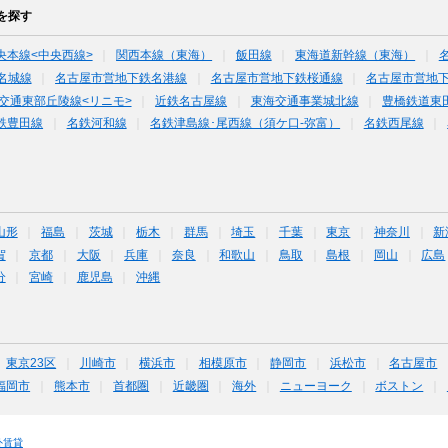
を探す
央本線<中央西線>
関西本線（東海）
飯田線
東海道新幹線（東海）
名城線
名古屋市営地下鉄名港線
名古屋市営地下鉄桜通線
名古屋市営地
交通東部丘陵線<リニモ>
近鉄名古屋線
東海交通事業城北線
豊橋鉄道東
鉄豊田線
名鉄河和線
名鉄津島線･尾西線（須ケ口-弥富）
名鉄西尾線
山形
福島
茨城
栃木
群馬
埼玉
千葉
東京
神奈川
新
賀
京都
大阪
兵庫
奈良
和歌山
鳥取
島根
岡山
広島
分
宮崎
鹿児島
沖縄
東京23区
川崎市
横浜市
相模原市
静岡市
浜松市
名古屋市
福岡市
熊本市
首都圏
近畿圏
海外
ニューヨーク
ボストン
外賃貸