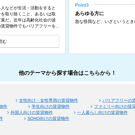
Point3
る人などが生活・活動をすると
あらゆる方に
分を取り除くこと、あるいは取
言葉だ。近年は高齢化社会の波
急な怪我など、いざというとき
賃貸物件でもバリアフリーを...
読む
他のテーマから探す場合はこちらから！
女性向け・女性専用の賃貸物件
バリアフリーの
物件
学生向けの賃貸物件
ファミリー向けの賃
外国人向けの賃貸物件
一人暮らし向けの賃貸物件
件
SOHO向けの賃貸物件