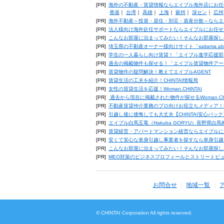
[PR]
海外の不動産・賃貸情報ならエイブル海外店にお任
香港
｜
台湾
｜
高雄
｜
上海
｜
蘇州
｜
深セン
｜
広州
[PR]
海外不動産～投資・居住・別荘・資産分散～ならエ
[PR]
法人様向け海外赴任サポートならエイブルにお任せ
[PR]
こんなお部屋に泊まってみたい！そんなお部屋探し
[PR]
埼玉県の不動産オーナー様向けサイト「saitama.a
[PR]
学生の一人暮らし向け賃貸！「エイブル進学応援部
[PR]
過去の掲載物件も探せる！「エイブル賃貸物件アー
[PR]
賃貸物件の疑問解決！教えてエイブルAGENT
[PR]
賃貸生活の工夫を紹介！CHINTAI情報局
[PR]
女性の賃貸生活を応援！Woman.CHINTAI
[PR]
過去から現在に掲載された物件が探せるWoman.CH
[PR]
不動産賃貸仲介業務のプロ向けお役立ちメディア！CHIN
[PR]
引越し後に後悔しても大丈夫【CHINTAI安心パッ
[PR]
エイブル白馬五竜（Hakuba GORYU）長野県白
[PR]
賃貸経営・アパートマンション経営ならエイブルに
[PR]
安くて安心な単身引越し事業者を探すなら単身引越
[PR]
こんなお部屋に泊まってみたい！そんなお部屋探し
[PR]
MEO対策のビジネスプロフィールとストリートビ
お問合せ
地域一覧
© CHINTAI Corporation All rights reserved.