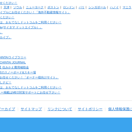
せください！
｜
天津
｜
ソウル
｜
ニューヨーク
｜
ボストン
｜
ロンドン
｜
パリ
｜
シンガポール
｜
ハノイ
｜
マニラ
イブルにお任せください！「海外不動産情報サイト」
ください！
は、おもてなしドットコムをご利用ください！
ble(サイタマ ドットエイブル）」
」
カイブ」
INTAIライブラリー
TAI JOURNAL
ク】住みかえ費用補助金
馬村のスノーボード&スキー場
お任せください！「オーナー様向けサイト」
しナビ！
は、おもてなしドットコムをご利用ください！
ュー掲載はMEO対策サポートにお任せ下さい！
アーカイブ
サイトマップ
リンクについて
サイトポリシー
個人情報保護