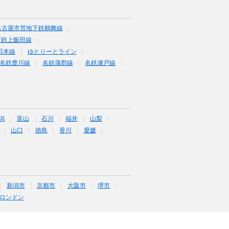
名古屋市営地下鉄鶴舞線
下鉄上飯田線
田本線
ゆとりーとライン
名鉄豊川線
名鉄蒲郡線
名鉄瀬戸線
潟
富山
石川
福井
山梨
山口
徳島
香川
愛媛
新潟市
京都市
大阪市
堺市
ロンドン