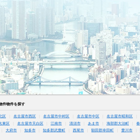
物件物件を探す
北区
名古屋市西区
名古屋市中村区
名古屋市中区
名古屋市昭和区
名東区
名古屋市天白区
江南市
清須市
あま市
海部郡大治町
大府市
知多市
知多郡武豊町
西尾市
額田郡幸田町
豊川市