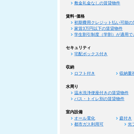
敷金礼金なしの賃貸物件
賃料･価格
初期費用クレジット払い可能の
家賃3万円以下の賃貸物件
学生割引制度（学割）が適用で
セキュリティ
宅配ボックス付き
収納
ロフト付き
収納重
水周り
温水洗浄便座付きの賃貸物件
バス・トイレ別の賃貸物件
室内設備
オール電化
庭付き
都市ガス利用可
光