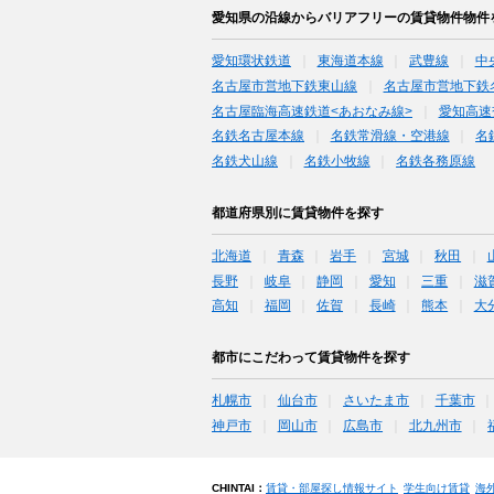
愛知県の沿線からバリアフリーの賃貸物件物件
愛知環状鉄道
東海道本線
武豊線
中
名古屋市営地下鉄東山線
名古屋市営地下鉄
名古屋臨海高速鉄道<あおなみ線>
愛知高速
名鉄名古屋本線
名鉄常滑線・空港線
名
名鉄犬山線
名鉄小牧線
名鉄各務原線
都道府県別に賃貸物件を探す
北海道
青森
岩手
宮城
秋田
長野
岐阜
静岡
愛知
三重
滋
高知
福岡
佐賀
長崎
熊本
大
都市にこだわって賃貸物件を探す
札幌市
仙台市
さいたま市
千葉市
神戸市
岡山市
広島市
北九州市
CHINTAI：
賃貸・部屋探し情報サイト
学生向け賃貸
海