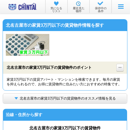
お部屋を探す
気になる
最近見た
保存中の
リスト
物件
条件
沿線・駅から
北名古屋市の家賃3万円以下の賃貸物件情報を探す
住所から
家賃相場から
通勤通学時間から
物件特集から
北名古屋市の家賃3万円以下の賃貸物件のポイント
不動産会社から
家賃3万円以下の賃貸アパート・マンションを検索できます。毎月の家賃
を抑えられるので、お得に賃貸物件に住みたい方におすすめの特集です。
TOP
北名古屋市の家賃3万円以下の賃貸物件のオススメ情報を見る
沿線・住所から探す
北名古屋市の家賃3万円以下の賃貸物件