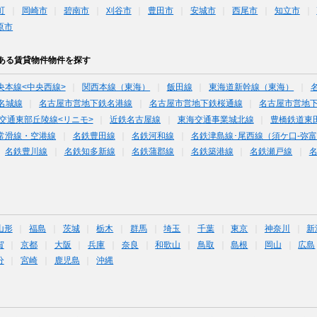
町
岡崎市
碧南市
刈谷市
豊田市
安城市
西尾市
知立市
原市
ある賃貸物件物件を探す
央本線<中央西線>
関西本線（東海）
飯田線
東海道新幹線（東海）
名城線
名古屋市営地下鉄名港線
名古屋市営地下鉄桜通線
名古屋市営地
交通東部丘陵線<リニモ>
近鉄名古屋線
東海交通事業城北線
豊橋鉄道東
常滑線・空港線
名鉄豊田線
名鉄河和線
名鉄津島線･尾西線（須ケ口-弥
名鉄豊川線
名鉄知多新線
名鉄蒲郡線
名鉄築港線
名鉄瀬戸線
山形
福島
茨城
栃木
群馬
埼玉
千葉
東京
神奈川
新
賀
京都
大阪
兵庫
奈良
和歌山
鳥取
島根
岡山
広島
分
宮崎
鹿児島
沖縄