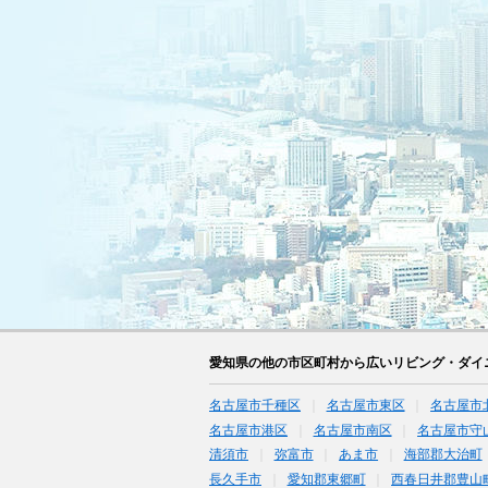
愛知県の他の市区町村から広いリビング・ダイ
名古屋市千種区
名古屋市東区
名古屋市
名古屋市港区
名古屋市南区
名古屋市守
清須市
弥富市
あま市
海部郡大治町
長久手市
愛知郡東郷町
西春日井郡豊山