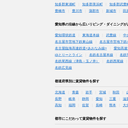
知多郡東浦町
知多郡美浜町
知多郡武豊
豊橋市
豊川市
蒲郡市
新城市
田
愛知県の沿線から広いリビング・ダイニングが
愛知環状鉄道
東海道本線
武豊線
中
名古屋市営地下鉄東山線
名古屋市営地下鉄
名古屋臨海高速鉄道<あおなみ線>
愛知高速
ゆとりーとライン
名鉄名古屋本線
名鉄
名鉄尾西線（津島－玉ノ井）
名鉄西尾線
名鉄広見線
都道府県別に賃貸物件を探す
北海道
青森
岩手
宮城
秋田
長野
岐阜
静岡
愛知
三重
滋
高知
福岡
佐賀
長崎
熊本
大
都市にこだわって賃貸物件を探す