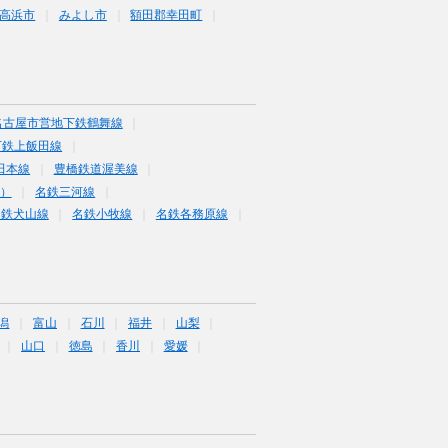
高浜市
みよし市
額田郡幸田町
名古屋市営地下鉄鶴舞線
下鉄上飯田線
田本線
豊橋鉄道渥美線
富）
名鉄三河線
名鉄犬山線
名鉄小牧線
名鉄各務原線
潟
富山
石川
福井
山梨
山口
徳島
香川
愛媛