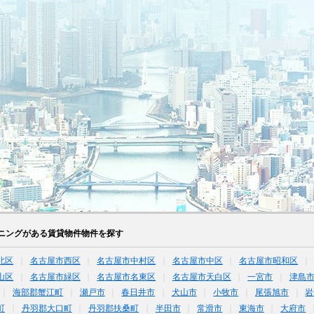
ニングがある賃貸物件物件を探す
北区
名古屋市西区
名古屋市中村区
名古屋市中区
名古屋市昭和区
山区
名古屋市緑区
名古屋市名東区
名古屋市天白区
一宮市
津島
海部郡蟹江町
瀬戸市
春日井市
犬山市
小牧市
尾張旭市
岩
町
丹羽郡大口町
丹羽郡扶桑町
半田市
常滑市
東海市
大府市