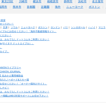
東京23区
川崎市
横浜市
相模原市
静岡市
浜松市
名古屋市
福岡市
熊本市
首都圏
近畿圏
海外
ニューヨーク
ボストン
外賃貸
せください！
｜
天津
｜
ソウル
｜
ニューヨーク
｜
ボストン
｜
ロンドン
｜
パリ
｜
シンガポール
｜
ハノイ
｜
マニラ
イブルにお任せください！「海外不動産情報サイト」
ください！
は、おもてなしドットコムをご利用ください！
ble(サイタマ ドットエイブル）」
」
カイブ」
INTAIライブラリー
TAI JOURNAL
ク】住みかえ費用補助金
馬村のスノーボード&スキー場
お任せください！「オーナー様向けサイト」
しナビ！
は、おもてなしドットコムをご利用ください！
ュー掲載はMEO対策サポートにお任せ下さい！