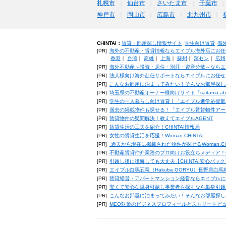
札幌市
仙台市
さいたま市
千葉市
神戸市
岡山市
広島市
北九州市
CHINTAI：
賃貸・部屋探し情報サイト
学生向け賃貸
海
[PR]
海外の不動産・賃貸情報ならエイブル海外店にお任
香港
｜
台湾
｜
高雄
｜
上海
｜
蘇州
｜
深セン
｜
広州
[PR]
海外不動産～投資・居住・別荘・資産分散～ならエ
[PR]
法人様向け海外赴任サポートならエイブルにお任せ
[PR]
こんなお部屋に泊まってみたい！そんなお部屋探し
[PR]
埼玉県の不動産オーナー様向けサイト「saitama.a
[PR]
学生の一人暮らし向け賃貸！「エイブル進学応援部
[PR]
過去の掲載物件も探せる！「エイブル賃貸物件アー
[PR]
賃貸物件の疑問解決！教えてエイブルAGENT
[PR]
賃貸生活の工夫を紹介！CHINTAI情報局
[PR]
女性の賃貸生活を応援！Woman.CHINTAI
[PR]
過去から現在に掲載された物件が探せるWoman.CH
[PR]
不動産賃貸仲介業務のプロ向けお役立ちメディア！CHIN
[PR]
引越し後に後悔しても大丈夫【CHINTAI安心パッ
[PR]
エイブル白馬五竜（Hakuba GORYU）長野県白
[PR]
賃貸経営・アパートマンション経営ならエイブルに
[PR]
安くて安心な単身引越し事業者を探すなら単身引越
[PR]
こんなお部屋に泊まってみたい！そんなお部屋探し
[PR]
MEO対策のビジネスプロフィールとストリートビ