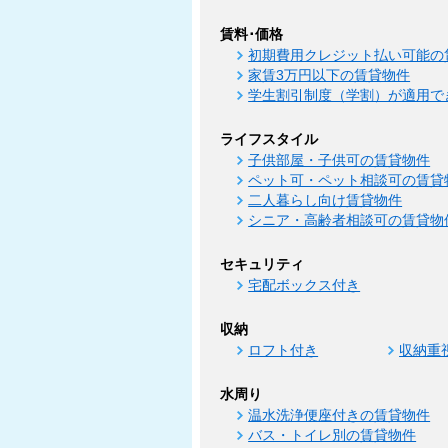
賃料･価格
初期費用クレジット払い可能の
家賃3万円以下の賃貸物件
学生割引制度（学割）が適用で
ライフスタイル
子供部屋・子供可の賃貸物件
ペット可・ペット相談可の賃貸
二人暮らし向け賃貸物件
シニア・高齢者相談可の賃貸物
セキュリティ
宅配ボックス付き
収納
ロフト付き
収納重
水周り
温水洗浄便座付きの賃貸物件
バス・トイレ別の賃貸物件