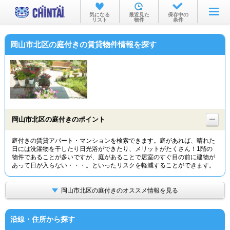
お部屋を探す
気になる
最近見た
保存中の
リスト
物件
条件
沿線・駅から
岡山市北区の庭付きの賃貸物件情報を探す
住所から
家賃相場から
通勤通学時間から
物件特集から
岡山市北区の庭付きのポイント
不動産会社から
庭付きの賃貸アパート・マンションを検索できます。庭があれば、晴れた
日には洗濯物を干したり日光浴ができたり、メリットがたくさん！1階の
TOP
物件であることが多いですが、庭があることで居室のすぐ目の前に建物が
あって日が入らない・・・。といったリスクを軽減することができます。
岡山市北区の庭付きのオススメ情報を見る
沿線・住所から探す