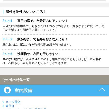
庭付き物件のいいところ！
Point1
専用の庭で、自分好みにアレンジ！
自分だけの専用庭で、好きなだけくつろぐのもよし。好きなように使って、毎
日の生活をより開放的に暮らしましょう。
Point2
家が好き、でも外も好きな人にも！
庭があれば、家にいながら外の開放感を味わえます。
Point3
洗濯物や、布団も干しやすい！
庭のない物件は、洗濯物や布団の干し場所に困ることもしばしば。庭があれ
ば、布団もしっかり外気にあてることができます。
その他の特集一覧
室内設備
オール電化
庭付き