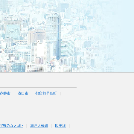
赤磐市
浅口市
都窪郡早島町
宇野みなと線>
瀬戸大橋線
因美線