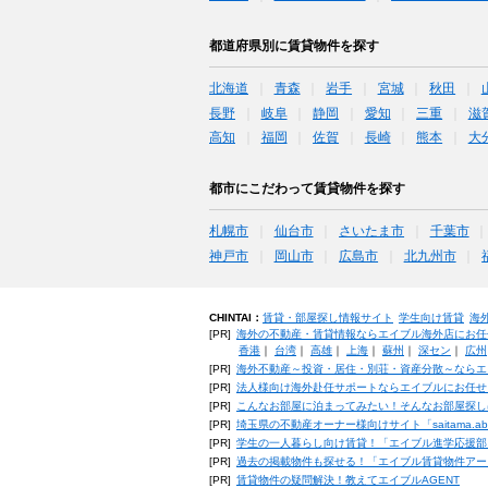
都道府県別に賃貸物件を探す
北海道
青森
岩手
宮城
秋田
長野
岐阜
静岡
愛知
三重
滋
高知
福岡
佐賀
長崎
熊本
大
都市にこだわって賃貸物件を探す
札幌市
仙台市
さいたま市
千葉市
神戸市
岡山市
広島市
北九州市
CHINTAI：
賃貸・部屋探し情報サイト
学生向け賃貸
海
[PR]
海外の不動産・賃貸情報ならエイブル海外店にお任
香港
｜
台湾
｜
高雄
｜
上海
｜
蘇州
｜
深セン
｜
広州
[PR]
海外不動産～投資・居住・別荘・資産分散～ならエ
[PR]
法人様向け海外赴任サポートならエイブルにお任せ
[PR]
こんなお部屋に泊まってみたい！そんなお部屋探し
[PR]
埼玉県の不動産オーナー様向けサイト「saitama.a
[PR]
学生の一人暮らし向け賃貸！「エイブル進学応援部
[PR]
過去の掲載物件も探せる！「エイブル賃貸物件アー
[PR]
賃貸物件の疑問解決！教えてエイブルAGENT