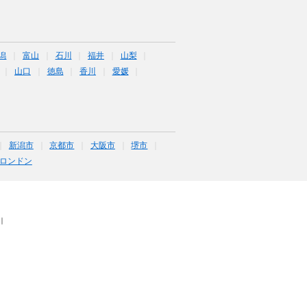
潟
富山
石川
福井
山梨
山口
徳島
香川
愛媛
新潟市
京都市
大阪市
堺市
ロンドン
｜