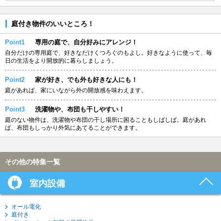
庭付き物件のいいところ！
Point1
専用の庭で、自分好みにアレンジ！
自分だけの専用庭で、好きなだけくつろぐのもよし。好きなように使って、毎
日の生活をより開放的に暮らしましょう。
Point2
家が好き、でも外も好きな人にも！
庭があれば、家にいながら外の開放感を味わえます。
Point3
洗濯物や、布団も干しやすい！
庭のない物件は、洗濯物や布団の干し場所に困ることもしばしば。庭があれ
ば、布団もしっかり外気にあてることができます。
その他の特集一覧
室内設備
オール電化
庭付き