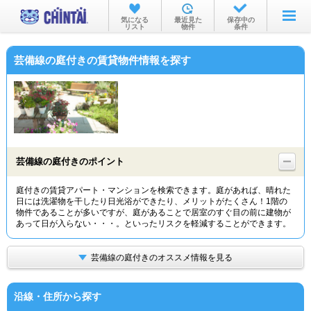
お部屋を探す
気になる
最近見た
保存中の
リスト
物件
条件
沿線・駅から
芸備線の庭付きの賃貸物件情報を探す
住所から
家賃相場から
通勤通学時間から
物件特集から
芸備線の庭付きのポイント
不動産会社から
庭付きの賃貸アパート・マンションを検索できます。庭があれば、晴れた
日には洗濯物を干したり日光浴ができたり、メリットがたくさん！1階の
TOP
物件であることが多いですが、庭があることで居室のすぐ目の前に建物が
あって日が入らない・・・。といったリスクを軽減することができます。
芸備線の庭付きのオススメ情報を見る
沿線・住所から探す