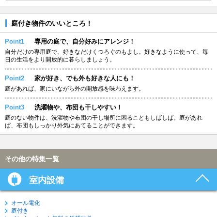
庭付き物件のいいところ！
Point1
専用の庭で、自分好みにアレンジ！
自分だけの専用庭で、好きなだけくつろぐのもよし。好きなように使って、毎
日の生活をより開放的に暮らしましょう。
Point2
家が好き、でも外も好きな人にも！
庭があれば、家にいながら外の開放感を味わえます。
Point3
洗濯物や、布団も干しやすい！
庭のない物件は、洗濯物や布団の干し場所に困ることもしばしば。庭があれ
ば、布団もしっかり外気にあてることができます。
その他の特集一覧
室内設備
オール電化
庭付き