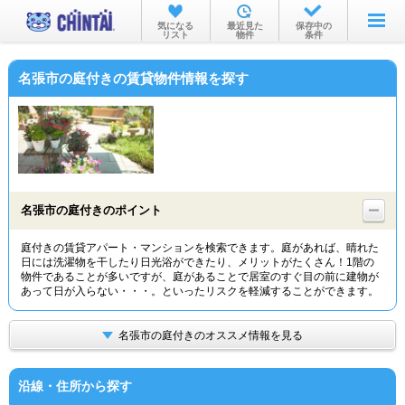
お部屋を探す
気になる
最近見た
保存中の
リスト
物件
条件
沿線・駅から
名張市の庭付きの賃貸物件情報を探す
住所から
家賃相場から
通勤通学時間から
物件特集から
名張市の庭付きのポイント
不動産会社から
庭付きの賃貸アパート・マンションを検索できます。庭があれば、晴れた
日には洗濯物を干したり日光浴ができたり、メリットがたくさん！1階の
TOP
物件であることが多いですが、庭があることで居室のすぐ目の前に建物が
あって日が入らない・・・。といったリスクを軽減することができます。
名張市の庭付きのオススメ情報を見る
沿線・住所から探す