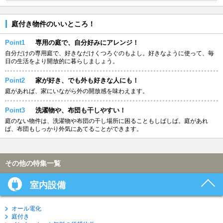
庭付き物件のいいところ！
Point1
専用の庭で、自分好みにアレンジ！
自分だけの専用庭で、好きなだけくつろぐのもよし。好きなように使って、毎
日の生活をより開放的に暮らしましょう。
Point2
家が好き、でも外も好きな人にも！
庭があれば、家にいながら外の開放感を味わえます。
Point3
洗濯物や、布団も干しやすい！
庭のない物件は、洗濯物や布団の干し場所に困ることもしばしば。庭があれ
ば、布団もしっかり外気にあてることができます。
その他の特集一覧
室内設備
オール電化
庭付き