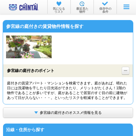
お部屋を探す
気になる
最近見た
保存中の
リスト
物件
条件
沿線・駅から
参宮線の庭付きの賃貸物件情報を探す
住所から
家賃相場から
通勤通学時間から
物件特集から
参宮線の庭付きのポイント
不動産会社から
庭付きの賃貸アパート・マンションを検索できます。庭があれば、晴れた
日には洗濯物を干したり日光浴ができたり、メリットがたくさん！1階の
TOP
物件であることが多いですが、庭があることで居室のすぐ目の前に建物が
あって日が入らない・・・。といったリスクを軽減することができます。
参宮線の庭付きのオススメ情報を見る
沿線・住所から探す