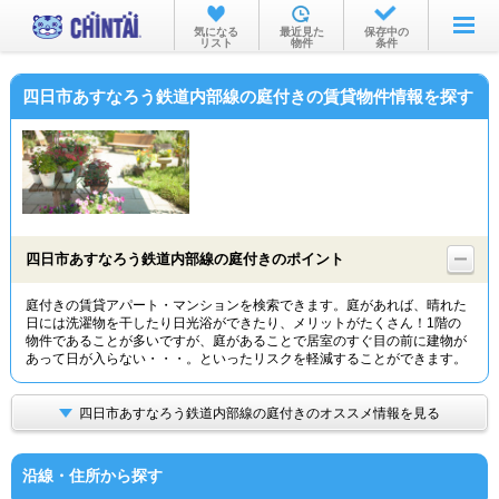
お部屋を探す
気になる
最近見た
保存中の
リスト
物件
条件
沿線・駅から
四日市あすなろう鉄道内部線の庭付きの賃貸物件情報を探す
住所から
家賃相場から
通勤通学時間から
物件特集から
四日市あすなろう鉄道内部線の庭付きのポイント
不動産会社から
庭付きの賃貸アパート・マンションを検索できます。庭があれば、晴れた
日には洗濯物を干したり日光浴ができたり、メリットがたくさん！1階の
TOP
物件であることが多いですが、庭があることで居室のすぐ目の前に建物が
あって日が入らない・・・。といったリスクを軽減することができます。
四日市あすなろう鉄道内部線の庭付きのオススメ情報を見る
沿線・住所から探す