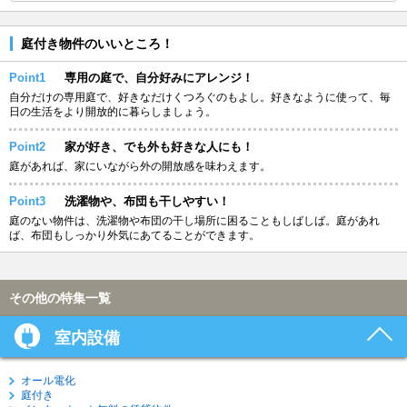
庭付き物件のいいところ！
Point1
専用の庭で、自分好みにアレンジ！
自分だけの専用庭で、好きなだけくつろぐのもよし。好きなように使って、毎
日の生活をより開放的に暮らしましょう。
Point2
家が好き、でも外も好きな人にも！
庭があれば、家にいながら外の開放感を味わえます。
Point3
洗濯物や、布団も干しやすい！
庭のない物件は、洗濯物や布団の干し場所に困ることもしばしば。庭があれ
ば、布団もしっかり外気にあてることができます。
その他の特集一覧
室内設備
オール電化
庭付き