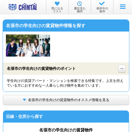
お部屋を探す
気になる
最近見た
保存中の
リスト
物件
条件
沿線・駅から
名張市の学生向けの賃貸物件情報を探す
住所から
家賃相場から
通勤通学時間から
物件特集から
名張市の学生向けの賃貸物件のポイント
不動産会社から
学生向けの賃貸アパート・マンションを検索できる特集です。上京を控え
ている方におすすめな一人暮らし向け物件を集めています。
TOP
名張市の学生向けの賃貸物件のオススメ情報を見る
沿線・住所から探す
名張市の学生向けの賃貸物件