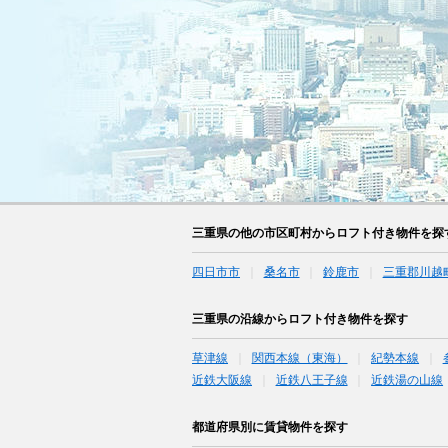
三重県の他の市区町村からロフト付き物件を探
四日市市
桑名市
鈴鹿市
三重郡川越
三重県の沿線からロフト付き物件を探す
草津線
関西本線（東海）
紀勢本線
近鉄大阪線
近鉄八王子線
近鉄湯の山線
都道府県別に賃貸物件を探す