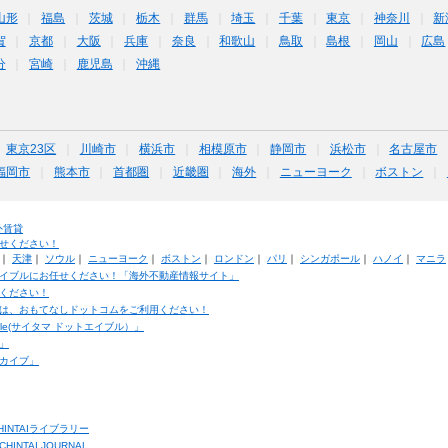
山形
福島
茨城
栃木
群馬
埼玉
千葉
東京
神奈川
新
賀
京都
大阪
兵庫
奈良
和歌山
鳥取
島根
岡山
広島
分
宮崎
鹿児島
沖縄
東京23区
川崎市
横浜市
相模原市
静岡市
浜松市
名古屋市
福岡市
熊本市
首都圏
近畿圏
海外
ニューヨーク
ボストン
外賃貸
せください！
｜
天津
｜
ソウル
｜
ニューヨーク
｜
ボストン
｜
ロンドン
｜
パリ
｜
シンガポール
｜
ハノイ
｜
マニラ
イブルにお任せください！「海外不動産情報サイト」
ください！
は、おもてなしドットコムをご利用ください！
ble(サイタマ ドットエイブル）」
」
カイブ」
INTAIライブラリー
TAI JOURNAL