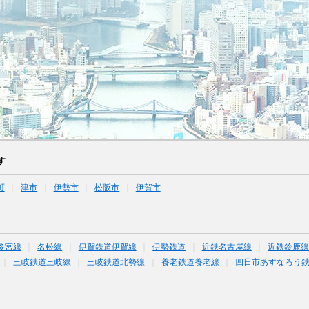
す
町
津市
伊勢市
松阪市
伊賀市
参宮線
名松線
伊賀鉄道伊賀線
伊勢鉄道
近鉄名古屋線
近鉄鈴鹿
三岐鉄道三岐線
三岐鉄道北勢線
養老鉄道養老線
四日市あすなろう