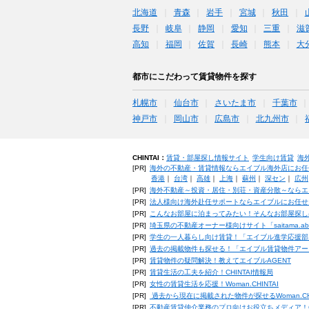
北海道
青森
岩手
宮城
秋田
長野
岐阜
静岡
愛知
三重
滋
高知
福岡
佐賀
長崎
熊本
大
都市にこだわって賃貸物件を探す
札幌市
仙台市
さいたま市
千葉市
神戸市
岡山市
広島市
北九州市
CHINTAI：
賃貸・部屋探し情報サイト
学生向け賃貸
海
[PR]
海外の不動産・賃貸情報ならエイブル海外店にお任
香港
｜
台湾
｜
高雄
｜
上海
｜
蘇州
｜
深セン
｜
広州
[PR]
海外不動産～投資・居住・別荘・資産分散～ならエ
[PR]
法人様向け海外赴任サポートならエイブルにお任せ
[PR]
こんなお部屋に泊まってみたい！そんなお部屋探し
[PR]
埼玉県の不動産オーナー様向けサイト「saitama.a
[PR]
学生の一人暮らし向け賃貸！「エイブル進学応援部
[PR]
過去の掲載物件も探せる！「エイブル賃貸物件アー
[PR]
賃貸物件の疑問解決！教えてエイブルAGENT
[PR]
賃貸生活の工夫を紹介！CHINTAI情報局
[PR]
女性の賃貸生活を応援！Woman.CHINTAI
[PR]
過去から現在に掲載された物件が探せるWoman.CH
[PR]
不動産賃貸仲介業務のプロ向けお役立ちメディア！CHIN