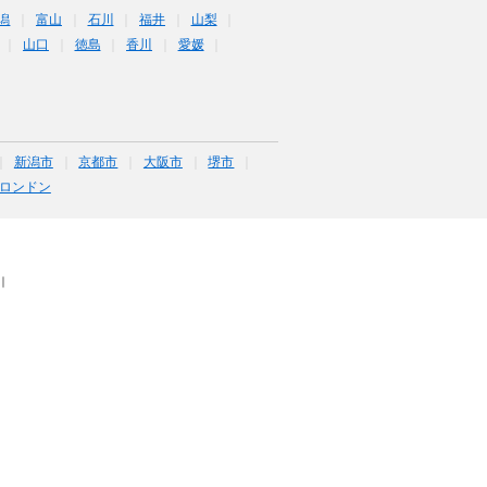
潟
富山
石川
福井
山梨
山口
徳島
香川
愛媛
新潟市
京都市
大阪市
堺市
ロンドン
｜