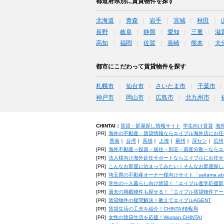
都道府県別に賃貸物件を探す
北海道
青森
岩手
宮城
秋田
長野
岐阜
静岡
愛知
三重
滋
高知
福岡
佐賀
長崎
熊本
大
都市にこだわって賃貸物件を探す
札幌市
仙台市
さいたま市
千葉市
神戸市
岡山市
広島市
北九州市
CHINTAI：
賃貸・部屋探し情報サイト
学生向け賃貸
海
[PR]
海外の不動産・賃貸情報ならエイブル海外店にお任
香港
｜
台湾
｜
高雄
｜
上海
｜
蘇州
｜
深セン
｜
広州
[PR]
海外不動産～投資・居住・別荘・資産分散～ならエ
[PR]
法人様向け海外赴任サポートならエイブルにお任せ
[PR]
こんなお部屋に泊まってみたい！そんなお部屋探し
[PR]
埼玉県の不動産オーナー様向けサイト「saitama.a
[PR]
学生の一人暮らし向け賃貸！「エイブル進学応援部
[PR]
過去の掲載物件も探せる！「エイブル賃貸物件アー
[PR]
賃貸物件の疑問解決！教えてエイブルAGENT
[PR]
賃貸生活の工夫を紹介！CHINTAI情報局
[PR]
女性の賃貸生活を応援！Woman.CHINTAI