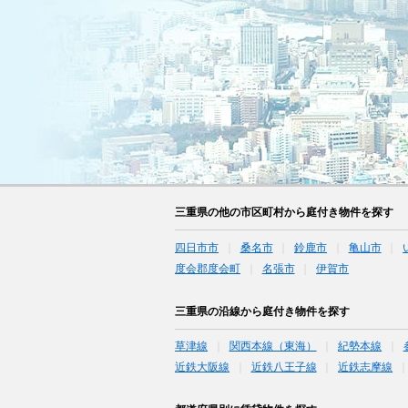
三重県の他の市区町村から庭付き物件を探す
四日市市
桑名市
鈴鹿市
亀山市
度会郡度会町
名張市
伊賀市
三重県の沿線から庭付き物件を探す
草津線
関西本線（東海）
紀勢本線
近鉄大阪線
近鉄八王子線
近鉄志摩線