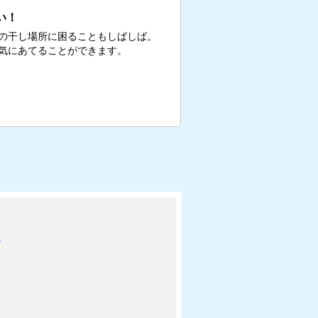
い！
の干し場所に困ることもしばしば。
気にあてることができます。
可