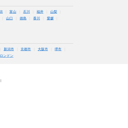
潟
富山
石川
福井
山梨
山口
徳島
香川
愛媛
新潟市
京都市
大阪市
堺市
ロンドン
｜