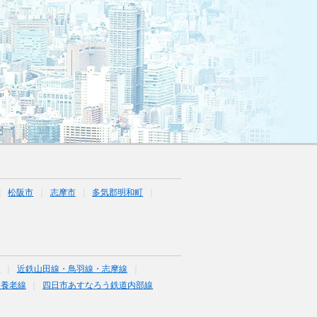
松阪市
志摩市
多気郡明和町
線
近鉄山田線・鳥羽線・志摩線
道養老線
四日市あすなろう鉄道内部線