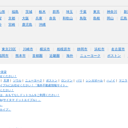
山形
福島
茨城
栃木
群馬
埼玉
千葉
東京
神奈川
新
賀
京都
大阪
兵庫
奈良
和歌山
鳥取
島根
岡山
広島
分
宮崎
鹿児島
沖縄
東京23区
川崎市
横浜市
相模原市
静岡市
浜松市
名古屋市
福岡市
熊本市
首都圏
近畿圏
海外
ニューヨーク
ボストン
外賃貸
せください！
｜
天津
｜
ソウル
｜
ニューヨーク
｜
ボストン
｜
ロンドン
｜
パリ
｜
シンガポール
｜
ハノイ
｜
マニラ
イブルにお任せください！「海外不動産情報サイト」
ください！
は、おもてなしドットコムをご利用ください！
ble(サイタマ ドットエイブル）」
」
カイブ」