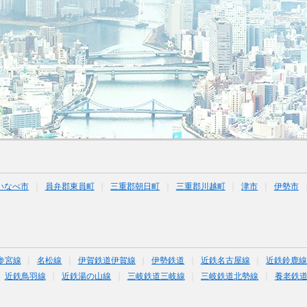
いなべ市
員弁郡東員町
三重郡朝日町
三重郡川越町
津市
伊勢市
参宮線
名松線
伊賀鉄道伊賀線
伊勢鉄道
近鉄名古屋線
近鉄鈴鹿
近鉄鳥羽線
近鉄湯の山線
三岐鉄道三岐線
三岐鉄道北勢線
養老鉄