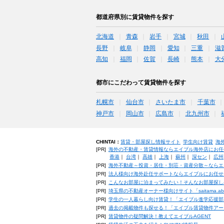
都道府県別に賃貸物件を探す
北海道
青森
岩手
宮城
秋田
長野
岐阜
静岡
愛知
三重
滋
高知
福岡
佐賀
長崎
熊本
大
都市にこだわって賃貸物件を探す
札幌市
仙台市
さいたま市
千葉市
神戸市
岡山市
広島市
北九州市
CHINTAI：
賃貸・部屋探し情報サイト
学生向け賃貸
海
[PR]
海外の不動産・賃貸情報ならエイブル海外店にお任
香港
｜
台湾
｜
高雄
｜
上海
｜
蘇州
｜
深セン
｜
広州
[PR]
海外不動産～投資・居住・別荘・資産分散～ならエ
[PR]
法人様向け海外赴任サポートならエイブルにお任せ
[PR]
こんなお部屋に泊まってみたい！そんなお部屋探し
[PR]
埼玉県の不動産オーナー様向けサイト「saitama.a
[PR]
学生の一人暮らし向け賃貸！「エイブル進学応援部
[PR]
過去の掲載物件も探せる！「エイブル賃貸物件アー
[PR]
賃貸物件の疑問解決！教えてエイブルAGENT