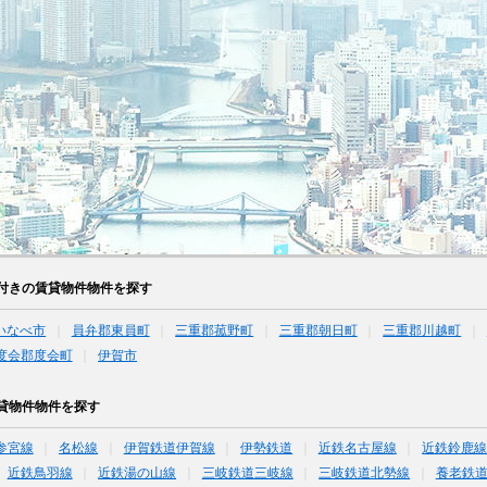
付きの賃貸物件物件を探す
いなべ市
員弁郡東員町
三重郡菰野町
三重郡朝日町
三重郡川越町
度会郡度会町
伊賀市
貸物件物件を探す
参宮線
名松線
伊賀鉄道伊賀線
伊勢鉄道
近鉄名古屋線
近鉄鈴鹿
近鉄鳥羽線
近鉄湯の山線
三岐鉄道三岐線
三岐鉄道北勢線
養老鉄