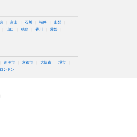
潟
富山
石川
福井
山梨
山口
徳島
香川
愛媛
新潟市
京都市
大阪市
堺市
ロンドン
｜