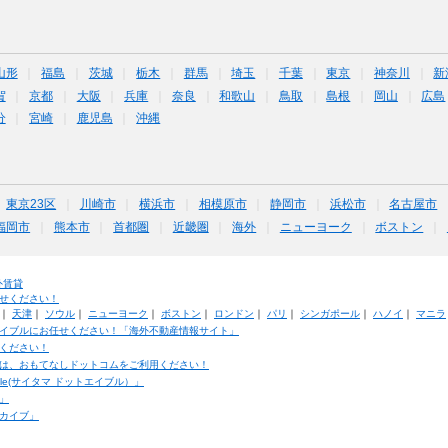
山形
福島
茨城
栃木
群馬
埼玉
千葉
東京
神奈川
新
賀
京都
大阪
兵庫
奈良
和歌山
鳥取
島根
岡山
広島
分
宮崎
鹿児島
沖縄
東京23区
川崎市
横浜市
相模原市
静岡市
浜松市
名古屋市
福岡市
熊本市
首都圏
近畿圏
海外
ニューヨーク
ボストン
外賃貸
せください！
｜
天津
｜
ソウル
｜
ニューヨーク
｜
ボストン
｜
ロンドン
｜
パリ
｜
シンガポール
｜
ハノイ
｜
マニラ
イブルにお任せください！「海外不動産情報サイト」
ください！
は、おもてなしドットコムをご利用ください！
ble(サイタマ ドットエイブル）」
」
カイブ」