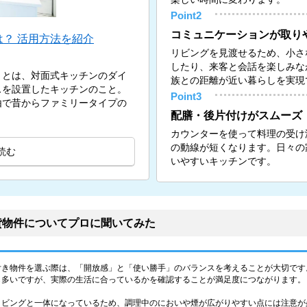
Point2
コミュニケーションが取り
？ 活用方法を紹介
リビングを見渡せるため、小さ
したり、来客と会話を楽しみな
）とは、対面式キッチンのダイ
族との距離が近い暮らしを実現
スを設置したキッチンのこと。
Point3
由で昔からファミリータイプの
配膳・後片付けがスムーズ
カウンターを使って料理の受け
の動線が短くなります。日々の
読む
いやすいキッチンです。
貸物件についてプロに聞いてみた
付き物件を選ぶ際は、「開放感」と「使い勝手」のバランスを考えることが大切です
も多いですが、実際の生活に合っているかを確認することが満足度につながります。
リビングと一体になっているため、調理中のにおいや煙が広がりやすい点には注意が