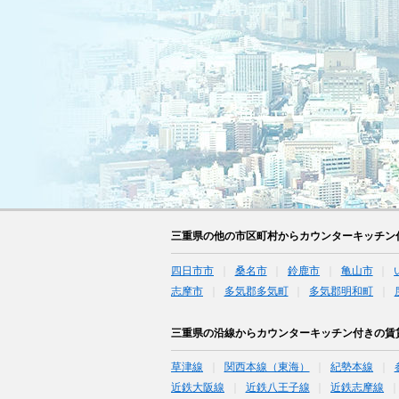
三重県の他の市区町村からカウンターキッチン
四日市市
桑名市
鈴鹿市
亀山市
志摩市
多気郡多気町
多気郡明和町
三重県の沿線からカウンターキッチン付きの賃
草津線
関西本線（東海）
紀勢本線
近鉄大阪線
近鉄八王子線
近鉄志摩線