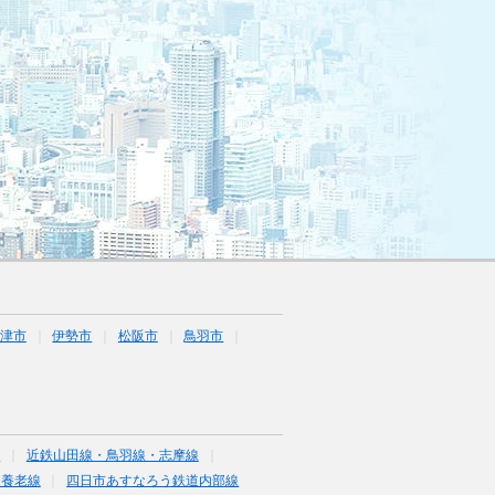
津市
伊勢市
松阪市
鳥羽市
線
近鉄山田線・鳥羽線・志摩線
道養老線
四日市あすなろう鉄道内部線