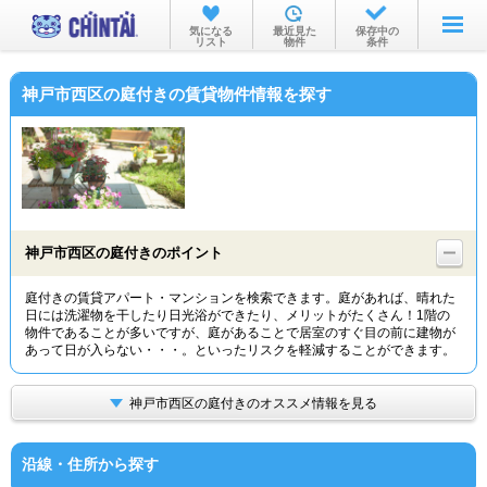
お部屋を探す
気になる
最近見た
保存中の
リスト
物件
条件
沿線・駅から
神戸市西区の庭付きの賃貸物件情報を探す
住所から
家賃相場から
通勤通学時間から
物件特集から
神戸市西区の庭付きのポイント
不動産会社から
庭付きの賃貸アパート・マンションを検索できます。庭があれば、晴れた
日には洗濯物を干したり日光浴ができたり、メリットがたくさん！1階の
TOP
物件であることが多いですが、庭があることで居室のすぐ目の前に建物が
あって日が入らない・・・。といったリスクを軽減することができます。
神戸市西区の庭付きのオススメ情報を見る
沿線・住所から探す