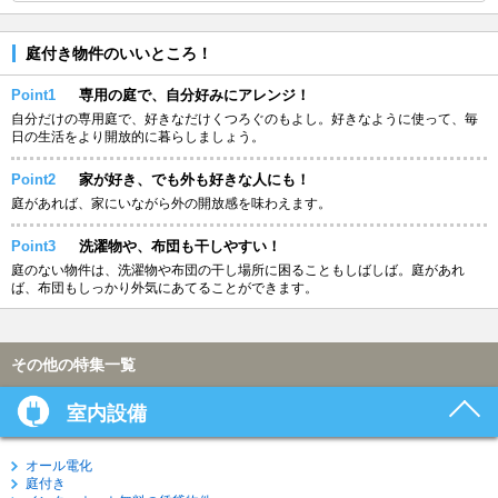
庭付き物件のいいところ！
Point1
専用の庭で、自分好みにアレンジ！
自分だけの専用庭で、好きなだけくつろぐのもよし。好きなように使って、毎
日の生活をより開放的に暮らしましょう。
Point2
家が好き、でも外も好きな人にも！
庭があれば、家にいながら外の開放感を味わえます。
Point3
洗濯物や、布団も干しやすい！
庭のない物件は、洗濯物や布団の干し場所に困ることもしばしば。庭があれ
ば、布団もしっかり外気にあてることができます。
その他の特集一覧
室内設備
オール電化
庭付き