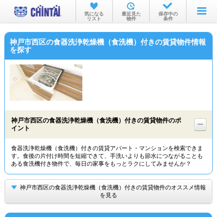
お部屋を探す
気になる
最近見た
保存中の
リスト
物件
条件
沿線・駅から
神戸市西区の食器洗浄乾燥機（食洗機）付きの賃貸物件情報
住所から
を探す
家賃相場から
通勤通学時間から
物件特集から
神戸市西区の食器洗浄乾燥機（食洗機）付きの賃貸物件のポ
不動産会社から
イント
TOP
食器洗浄乾燥機（食洗機）付きの賃貸アパート・マンションを検索できま
す。食後の片付け時間を短縮できて、手洗いよりも節水につながることも
ある食洗機付き物件で、毎日の家事をもっとラクにしてみませんか？
神戸市西区の食器洗浄乾燥機（食洗機）付きの賃貸物件のオススメ情報
を見る