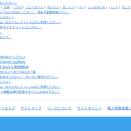
せください！
｜
天津
｜
ソウル
｜
ニューヨーク
｜
ボストン
｜
ロンドン
｜
パリ
｜
シンガポール
｜
ハノイ
｜
マニラ
イブルにお任せください！「海外不動産情報サイト」
ください！
は、おもてなしドットコムをご利用ください！
ble(サイタマ ドットエイブル）」
」
カイブ」
INTAIライブラリー
TAI JOURNAL
ク】住みかえ費用補助金
馬村のスノーボード&スキー場
お任せください！「オーナー様向けサイト」
しナビ！
は、おもてなしドットコムをご利用ください！
ュー掲載はMEO対策サポートにお任せ下さい！
アーカイブ
サイトマップ
リンクについて
サイトポリシー
個人情報保護