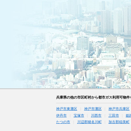
兵庫県の他の市区町村から都市ガス利用可物件
神戸市東灘区
神戸市灘区
神戸市兵庫区
伊丹市
宝塚市
川西市
三田市
姫
たつの市
川辺郡猪名川町
加古郡稲美町