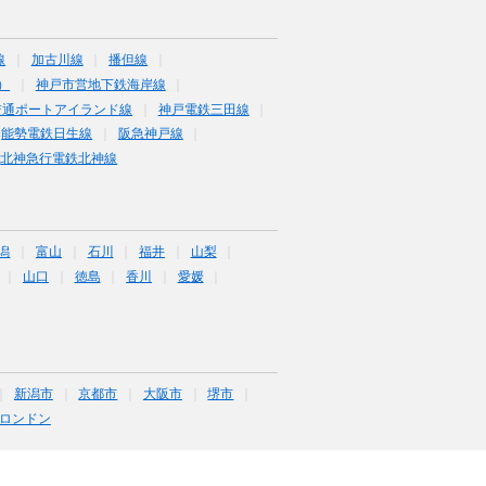
線
加古川線
播但線
）
神戸市営地下鉄海岸線
交通ポートアイランド線
神戸電鉄三田線
能勢電鉄日生線
阪急神戸線
北神急行電鉄北神線
潟
富山
石川
福井
山梨
山口
徳島
香川
愛媛
新潟市
京都市
大阪市
堺市
ロンドン