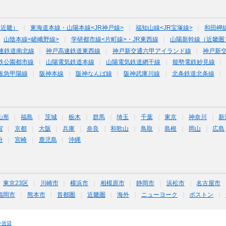
（近畿）
東海道本線・山陽本線<JR神戸線>
福知山線<JR宝塚線>
和田岬
山陰本線<嵯峨野線>
学研都市線<片町線>・JR東西線
山陽新幹線（近畿圏
速鉄道南北線
神戸高速鉄道東西線
神戸新交通六甲アイランド線
神戸新
鉄公園都市線
山陽電気鉄道本線
山陽電気鉄道網干線
能勢電鉄妙見線
阪急甲陽線
阪神本線
阪神なんば線
阪神武庫川線
北条鉄道北条線
山形
福島
茨城
栃木
群馬
埼玉
千葉
東京
神奈川
新
賀
京都
大阪
兵庫
奈良
和歌山
鳥取
島根
岡山
広島
分
宮崎
鹿児島
沖縄
東京23区
川崎市
横浜市
相模原市
静岡市
浜松市
名古屋市
福岡市
熊本市
首都圏
近畿圏
海外
ニューヨーク
ボストン
外賃貸