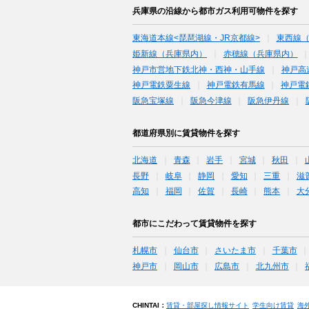
兵庫県の沿線から都市ガス利用可物件を探す
東海道本線<琵琶湖線・JR京都線>
東西線
姫新線（兵庫県内）
赤穂線（兵庫県内）
神戸市営地下鉄北神・西神・山手線
神戸高
神戸電鉄粟生線
神戸電鉄有馬線
神戸電
阪急宝塚線
阪急今津線
阪急伊丹線
都道府県別に賃貸物件を探す
北海道
青森
岩手
宮城
秋田
長野
岐阜
静岡
愛知
三重
滋
高知
福岡
佐賀
長崎
熊本
大
都市にこだわって賃貸物件を探す
札幌市
仙台市
さいたま市
千葉市
神戸市
岡山市
広島市
北九州市
CHINTAI：
賃貸・部屋探し情報サイト
学生向け賃貸
海