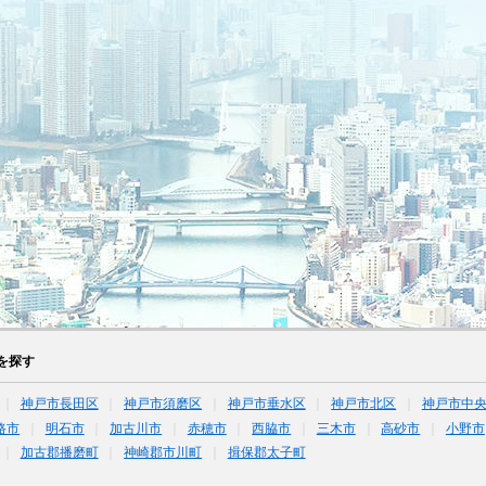
を探す
神戸市長田区
神戸市須磨区
神戸市垂水区
神戸市北区
神戸市中
路市
明石市
加古川市
赤穂市
西脇市
三木市
高砂市
小野市
加古郡播磨町
神崎郡市川町
揖保郡太子町