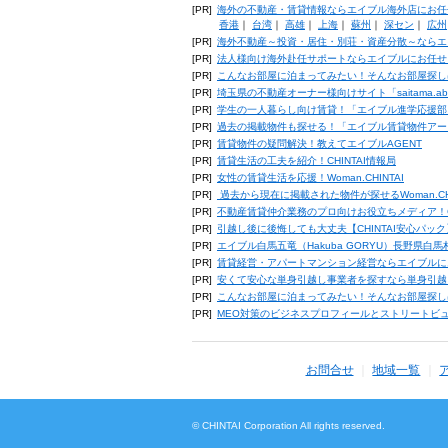
[PR]
海外の不動産・賃貸情報ならエイブル海外店にお任
香港
｜
台湾
｜
高雄
｜
上海
｜
蘇州
｜
深セン
｜
広州
[PR]
海外不動産～投資・居住・別荘・資産分散～ならエ
[PR]
法人様向け海外赴任サポートならエイブルにお任せ
[PR]
こんなお部屋に泊まってみたい！そんなお部屋探し
[PR]
埼玉県の不動産オーナー様向けサイト「saitama.a
[PR]
学生の一人暮らし向け賃貸！「エイブル進学応援部
[PR]
過去の掲載物件も探せる！「エイブル賃貸物件アー
[PR]
賃貸物件の疑問解決！教えてエイブルAGENT
[PR]
賃貸生活の工夫を紹介！CHINTAI情報局
[PR]
女性の賃貸生活を応援！Woman.CHINTAI
[PR]
過去から現在に掲載された物件が探せるWoman.CH
[PR]
不動産賃貸仲介業務のプロ向けお役立ちメディア！CHIN
[PR]
引越し後に後悔しても大丈夫【CHINTAI安心パッ
[PR]
エイブル白馬五竜（Hakuba GORYU）長野県白
[PR]
賃貸経営・アパートマンション経営ならエイブルに
[PR]
安くて安心な単身引越し事業者を探すなら単身引越
[PR]
こんなお部屋に泊まってみたい！そんなお部屋探し
[PR]
MEO対策のビジネスプロフィールとストリートビ
お問合せ
地域一覧
© CHINTAI Corporation All rights reserved.