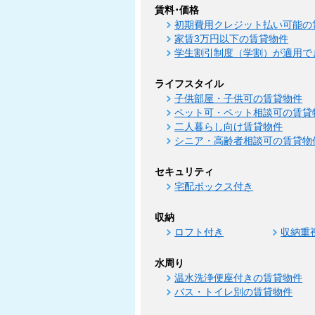
賃料･価格
初期費用クレジット払い可能の
家賃3万円以下の賃貸物件
学生割引制度（学割）が適用で
ライフスタイル
子供部屋・子供可の賃貸物件
ペット可・ペット相談可の賃貸
二人暮らし向け賃貸物件
シニア・高齢者相談可の賃貸物
セキュリティ
宅配ボックス付き
収納
ロフト付き
収納重
水周り
温水洗浄便座付きの賃貸物件
バス・トイレ別の賃貸物件