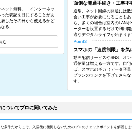
面倒な開通手続き・工事不
ーネット無料」「インターネッ
通常、ネット回線の開通には数
いった表記を目にすることがあ
会い工事が必要になることもあ
入居したその日から使えるかど
ら、多くの場合は室内のLANポー
る。...
ーターを設置するだけで利用開
適なデジタルライフが始まりま
読む
Point3
スマホの「速度制限」を気
動画配信サービスやSNS、オ
通信量は増える一方です。自宅の
ば、スマホのギガ（データ容量
プランのランクを下げてさらな
す。
件についてプロに聞いてみた
的な条件だからこそ、入居後に後悔しないためのプロのチェックポイントを解説しま