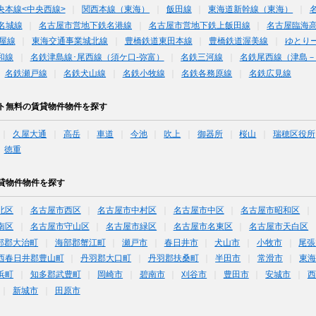
央本線<中央西線>
関西本線（東海）
飯田線
東海道新幹線（東海）
名城線
名古屋市営地下鉄名港線
名古屋市営地下鉄上飯田線
名古屋臨海高
屋線
東海交通事業城北線
豊橋鉄道東田本線
豊橋鉄道渥美線
ゆとり
和線
名鉄津島線･尾西線（須ケ口-弥富）
名鉄三河線
名鉄尾西線（津島－
名鉄瀬戸線
名鉄犬山線
名鉄小牧線
名鉄各務原線
名鉄広見線
ト無料の賃貸物件物件を探す
久屋大通
高岳
車道
今池
吹上
御器所
桜山
瑞穂区役所
徳重
貸物件物件を探す
北区
名古屋市西区
名古屋市中村区
名古屋市中区
名古屋市昭和区
南区
名古屋市守山区
名古屋市緑区
名古屋市名東区
名古屋市天白区
部郡大治町
海部郡蟹江町
瀬戸市
春日井市
犬山市
小牧市
尾張
西春日井郡豊山町
丹羽郡大口町
丹羽郡扶桑町
半田市
常滑市
東
浜町
知多郡武豊町
岡崎市
碧南市
刈谷市
豊田市
安城市
西
新城市
田原市