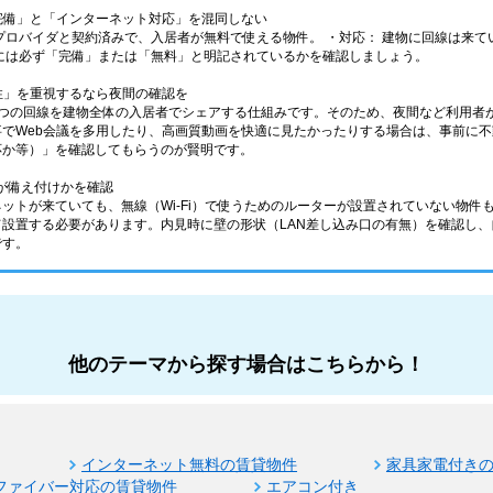
ト完備」と「インターネット対応」を混同しない
プロバイダと契約済みで、入居者が無料で使える物件。 ・対応： 建物に回線は来
には必ず「完備」または「無料」と明記されているかを確認しましょう。
定性」を重視するなら夜間の確認を
1つの回線を建物全体の入居者でシェアする仕組みです。そのため、夜間など利用者
事でWeb会議を多用したり、高画質動画を快適に見たかったりする場合は、事前に
対応か等）」を確認してもらうのが賢明です。
ー」が備え付けかを確認
ネットが来ていても、無線（Wi-Fi）で使うためのルーターが設置されていない物
て設置する必要があります。内見時に壁の形状（LAN差し込み口の有無）を確認し
です。
他のテーマから探す場合はこちらから！
インターネット無料の賃貸物件
家具家電付き
ファイバー対応の賃貸物件
エアコン付き