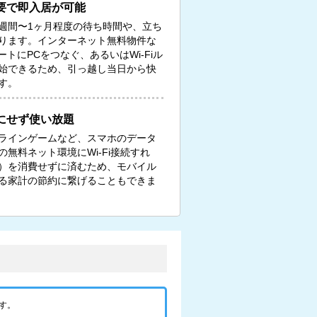
要で即入居が可能
週間〜1ヶ月程度の待ち時間や、立ち
ります。インターネット無料物件な
トにPCをつなぐ、あるいはWi-Fiル
始できるため、引っ越し当日から快
す。
にせず使い放題
ンラインゲームなど、スマホのデータ
無料ネット環境にWi-Fi接続すれ
）を消費せずに済むため、モバイル
る家計の節約に繋げることもできま
す。