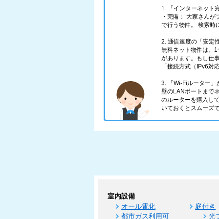
1. 「インターネッ
・完備： 大家さんが
で行う物件。 検索時
2. 通信速度の「安
無料ネット物件は、
があります。もし仕
「接続方式（IPv6
3. 「Wi-Fiルータ
壁のLANポートまで
のルーターを購入し
いておくとスムーズ
室内設備
オール電化
庭付き
都市ガス利用可
光