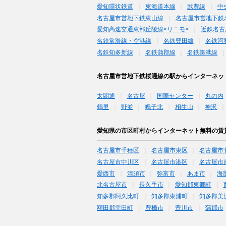
愛知環状鉄道
東海道本線
武豊線
中
名古屋市営地下鉄東山線
名古屋市営地下鉄
愛知高速交通東部丘陵線<リニモ>
近鉄名古
名鉄常滑線・空港線
名鉄豊田線
名鉄河
名鉄知多新線
名鉄蒲郡線
名鉄築港線
名古屋市営地下鉄桜通線の駅からインターネッ
太閤通
名古屋
国際センター
丸の内
鶴里
野並
鳴子北
相生山
神沢
愛知県の市区町村からインターネット無料の賃
名古屋市千種区
名古屋市東区
名古屋市
名古屋市中川区
名古屋市港区
名古屋市
愛西市
清須市
弥富市
あま市
海
北名古屋市
長久手市
愛知郡東郷町
知多郡阿久比町
知多郡東浦町
知多郡美
額田郡幸田町
豊橋市
豊川市
蒲郡市