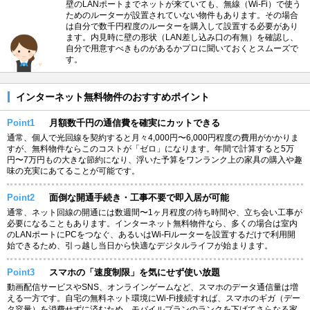
壁のLANポートまでネットが来ていても、無線（Wi-Fi）で使う
ためのルーターが設置されていない物件もあります。その場合
は自分で数千円程度のルーターを購入して設置する必要があり
ます。内見時に壁の形状（LAN差し込み口の有無）を確認し、
自分で用意すべきものがあるかプロに聞いておくとスムーズで
す。
インターネット無料物件のおすすめポイント
Point1
月額数千円の通信費を確実にカットできる
通常、個人で光回線を契約すると月々4,000円〜6,000円程度の費用がかかりま
すが、無料物件ならこのコストが「ゼロ」になります。年間で計算すると5万
円〜7万円もの大きな節約になり、浮いた予算をワンランク上の家具の購入や趣
味の充実にあてることが可能です。
Point2
面倒な開通手続き・工事不要で即入居が可能
通常、ネット回線の開通には数週間〜1ヶ月程度の待ち時間や、立ち会い工事が
必要になることもあります。インターネット無料物件なら、多くの場合は室内
のLANポートにPCをつなぐ、あるいはWi-Fiルーターを設置するだけで利用開
始できるため、引っ越し当日から快適なデジタルライフが始まります。
Point3
スマホの「速度制限」を気にせず使い放題
動画配信サービスやSNS、オンラインゲームなど、スマホのデータ通信量は増
える一方です。自宅の無料ネット環境にWi-Fi接続すれば、スマホのギガ（デー
タ容量）を消費せずに済むため、モバイルプランのランクを下げてさらなる家