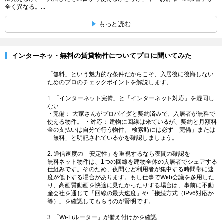
全く異なる。...
もっと読む
インターネット無料の賃貸物件についてプロに聞いてみた
「無料」という魅力的な条件だからこそ、入居後に後悔しない
ためのプロのチェックポイントを解説します。
1. 「インターネット完備」と「インターネット対応」を混同し
ない
・完備： 大家さんがプロバイダと契約済みで、入居者が無料で
使える物件。 ・対応： 建物に回線は来ているが、契約と月額料
金の支払いは自分で行う物件。 検索時には必ず「完備」または
「無料」と明記されているかを確認しましょう。
2. 通信速度の「安定性」を重視するなら夜間の確認を
無料ネット物件は、1つの回線を建物全体の入居者でシェアする
仕組みです。そのため、夜間など利用者が集中する時間帯に速
度が低下する場合があります。もし仕事でWeb会議を多用した
り、高画質動画を快適に見たかったりする場合は、事前に不動
産会社を通じて「回線の最大速度」や「接続方式（IPv6対応か
等）」を確認してもらうのが賢明です。
3. 「Wi-Fiルーター」が備え付けかを確認