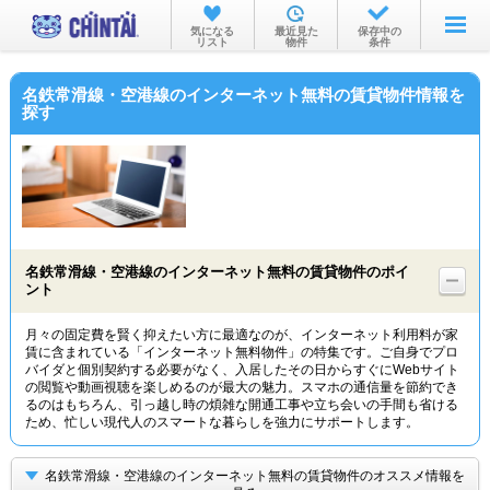
お部屋を探す
気になる
最近見た
保存中の
リスト
物件
条件
沿線・駅から
名鉄常滑線・空港線のインターネット無料の賃貸物件情報を
住所から
探す
家賃相場から
通勤通学時間から
物件特集から
名鉄常滑線・空港線のインターネット無料の賃貸物件のポイ
不動産会社から
ント
TOP
月々の固定費を賢く抑えたい方に最適なのが、インターネット利用料が家
賃に含まれている「インターネット無料物件」の特集です。ご自身でプロ
バイダと個別契約する必要がなく、入居したその日からすぐにWebサイト
の閲覧や動画視聴を楽しめるのが最大の魅力。スマホの通信量を節約でき
るのはもちろん、引っ越し時の煩雑な開通工事や立ち会いの手間も省ける
ため、忙しい現代人のスマートな暮らしを強力にサポートします。
名鉄常滑線・空港線のインターネット無料の賃貸物件のオススメ情報を