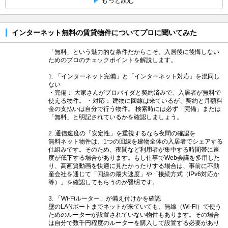
もっと読む
インターネット無料の賃貸物件についてプロに聞いてみた
「無料」という魅力的な条件だからこそ、入居後に後悔しない
ためのプロのチェックポイントを解説します。
1. 「インターネット完備」と「インターネット対応」を混同し
ない
・完備： 大家さんがプロバイダと契約済みで、入居者が無料で
使える物件。 ・対応： 建物に回線は来ているが、契約と月額料
金の支払いは自分で行う物件。 検索時には必ず「完備」または
「無料」と明記されているかを確認しましょう。
2. 通信速度の「安定性」を重視するなら夜間の確認を
無料ネット物件は、1つの回線を建物全体の入居者でシェアする
仕組みです。そのため、夜間など利用者が集中する時間帯に速
度が低下する場合があります。もし仕事でWeb会議を多用した
り、高画質動画を快適に見たかったりする場合は、事前に不動
産会社を通じて「回線の最大速度」や「接続方式（IPv6対応か
等）」を確認してもらうのが賢明です。
3. 「Wi-Fiルーター」が備え付けかを確認
壁のLANポートまでネットが来ていても、無線（Wi-Fi）で使う
ためのルーターが設置されていない物件もあります。その場合
は自分で数千円程度のルーターを購入して設置する必要があり