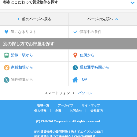
都市にこだわって賃貸物件を探す
前のページへ戻る
ページの先頭へ
気になるリスト
保存中の条件
別の探し方でお部屋を探す
沿線・駅から
住所から
家賃相場から
通勤通学時間から
物件特集から
TOP
スマートフォン
パソコン
地域一覧
アーカイブ
サイトマップ
個人情報
免責
お問合せ
会社案内
(C) CHINTAI Corporation All rights reserved.
[PR]賃貸物件の疑問解決！教えてエイブルAGENT
[PR]賃貸生活の工夫を紹介！CHINTAI情報局