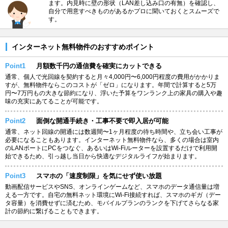
ます。内見時に壁の形状（LAN差し込み口の有無）を確認し、
自分で用意すべきものがあるかプロに聞いておくとスムーズで
す。
インターネット無料物件のおすすめポイント
Point1
月額数千円の通信費を確実にカットできる
通常、個人で光回線を契約すると月々4,000円〜6,000円程度の費用がかかりま
すが、無料物件ならこのコストが「ゼロ」になります。年間で計算すると5万
円〜7万円もの大きな節約になり、浮いた予算をワンランク上の家具の購入や趣
味の充実にあてることが可能です。
Point2
面倒な開通手続き・工事不要で即入居が可能
通常、ネット回線の開通には数週間〜1ヶ月程度の待ち時間や、立ち会い工事が
必要になることもあります。インターネット無料物件なら、多くの場合は室内
のLANポートにPCをつなぐ、あるいはWi-Fiルーターを設置するだけで利用開
始できるため、引っ越し当日から快適なデジタルライフが始まります。
Point3
スマホの「速度制限」を気にせず使い放題
動画配信サービスやSNS、オンラインゲームなど、スマホのデータ通信量は増
える一方です。自宅の無料ネット環境にWi-Fi接続すれば、スマホのギガ（デー
タ容量）を消費せずに済むため、モバイルプランのランクを下げてさらなる家
計の節約に繋げることもできます。