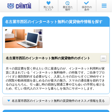
お部屋を探す
気になる
最近見た
保存中の
リスト
物件
条件
沿線・駅から
名古屋市西区のインターネット無料の賃貸物件情報を探す
住所から
家賃相場から
通勤通学時間から
物件特集から
名古屋市西区のインターネット無料の賃貸物件のポイント
不動産会社から
月々の固定費を賢く抑えたい方に最適なのが、インターネット利用料が家
賃に含まれている「インターネット無料物件」の特集です。ご自身でプロ
TOP
バイダと個別契約する必要がなく、入居したその日からすぐにWebサイト
の閲覧や動画視聴を楽しめるのが最大の魅力。スマホの通信量を節約でき
るのはもちろん、引っ越し時の煩雑な開通工事や立ち会いの手間も省ける
ため、忙しい現代人のスマートな暮らしを強力にサポートします。
名古屋市西区のインターネット無料の賃貸物件のオススメ情報を見る