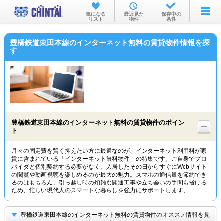
お部屋を探す
気になる
最近見た
保存中の
リスト
物件
条件
沿線・駅から
豊橋鉄道東田本線のインターネット無料の賃貸物件情報を探
住所から
す
家賃相場から
通勤通学時間から
物件特集から
豊橋鉄道東田本線のインターネット無料の賃貸物件のポイン
不動産会社から
ト
TOP
月々の固定費を賢く抑えたい方に最適なのが、インターネット利用料が家
賃に含まれている「インターネット無料物件」の特集です。ご自身でプロ
バイダと個別契約する必要がなく、入居したその日からすぐにWebサイト
の閲覧や動画視聴を楽しめるのが最大の魅力。スマホの通信量を節約でき
るのはもちろん、引っ越し時の煩雑な開通工事や立ち会いの手間も省ける
ため、忙しい現代人のスマートな暮らしを強力にサポートします。
豊橋鉄道東田本線のインターネット無料の賃貸物件のオススメ情報を見