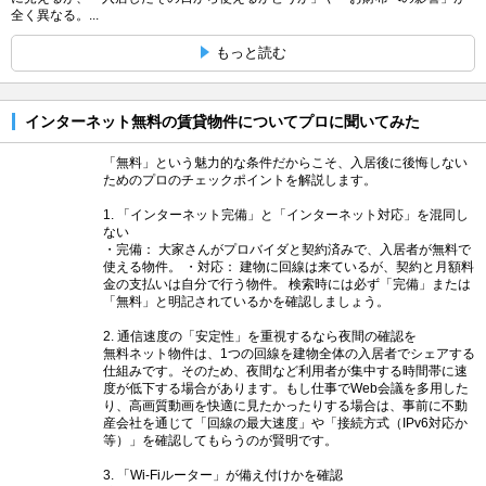
全く異なる。...
もっと読む
インターネット無料の賃貸物件についてプロに聞いてみた
「無料」という魅力的な条件だからこそ、入居後に後悔しない
ためのプロのチェックポイントを解説します。
1. 「インターネット完備」と「インターネット対応」を混同し
ない
・完備： 大家さんがプロバイダと契約済みで、入居者が無料で
使える物件。 ・対応： 建物に回線は来ているが、契約と月額料
金の支払いは自分で行う物件。 検索時には必ず「完備」または
「無料」と明記されているかを確認しましょう。
2. 通信速度の「安定性」を重視するなら夜間の確認を
無料ネット物件は、1つの回線を建物全体の入居者でシェアする
仕組みです。そのため、夜間など利用者が集中する時間帯に速
度が低下する場合があります。もし仕事でWeb会議を多用した
り、高画質動画を快適に見たかったりする場合は、事前に不動
産会社を通じて「回線の最大速度」や「接続方式（IPv6対応か
等）」を確認してもらうのが賢明です。
3. 「Wi-Fiルーター」が備え付けかを確認