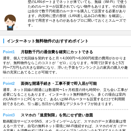
壁のLANポートまでネットが来ていても、無線（Wi-Fi）で使う
ためのルーターが設置されていない物件もあります。その場合
は自分で数千円程度のルーターを購入して設置する必要があり
ます。内見時に壁の形状（LAN差し込み口の有無）を確認し、
自分で用意すべきものがあるかプロに聞いておくとスムーズで
す。
インターネット無料物件のおすすめポイント
Point1
月額数千円の通信費を確実にカットできる
通常、個人で光回線を契約すると月々4,000円〜6,000円程度の費用がかかりま
すが、無料物件ならこのコストが「ゼロ」になります。年間で計算すると5万
円〜7万円もの大きな節約になり、浮いた予算をワンランク上の家具の購入や趣
味の充実にあてることが可能です。
Point2
面倒な開通手続き・工事不要で即入居が可能
通常、ネット回線の開通には数週間〜1ヶ月程度の待ち時間や、立ち会い工事が
必要になることもあります。インターネット無料物件なら、多くの場合は室内
のLANポートにPCをつなぐ、あるいはWi-Fiルーターを設置するだけで利用開
始できるため、引っ越し当日から快適なデジタルライフが始まります。
Point3
スマホの「速度制限」を気にせず使い放題
動画配信サービスやSNS、オンラインゲームなど、スマホのデータ通信量は増
える一方です。自宅の無料ネット環境にWi-Fi接続すれば、スマホのギガ（デー
タ容量）を消費せずに済むため、モバイルプランのランクを下げてさらなる家