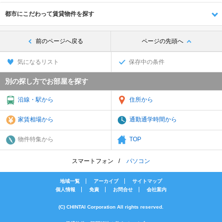
都市にこだわって賃貸物件を探す
前のページへ戻る
ページの先頭へ
気になるリスト
保存中の条件
別の探し方でお部屋を探す
沿線・駅から
住所から
家賃相場から
通勤通学時間から
物件特集から
TOP
スマートフォン
パソコン
地域一覧
アーカイブ
サイトマップ
個人情報
免責
お問合せ
会社案内
(C) CHINTAI Corporation All rights reserved.