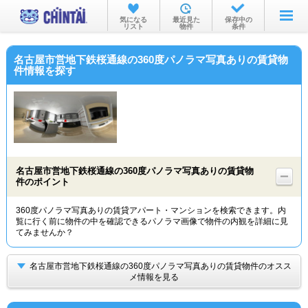
お部屋を探す
気になる
最近見た
保存中の
リスト
物件
条件
沿線・駅から
名古屋市営地下鉄桜通線の360度パノラマ写真ありの賃貸物
住所から
件情報を探す
家賃相場から
通勤通学時間から
物件特集から
名古屋市営地下鉄桜通線の360度パノラマ写真ありの賃貸物
不動産会社から
件のポイント
TOP
360度パノラマ写真ありの賃貸アパート・マンションを検索できます。内
覧に行く前に物件の中を確認できるパノラマ画像で物件の内観を詳細に見
てみませんか？
名古屋市営地下鉄桜通線の360度パノラマ写真ありの賃貸物件のオスス
メ情報を見る