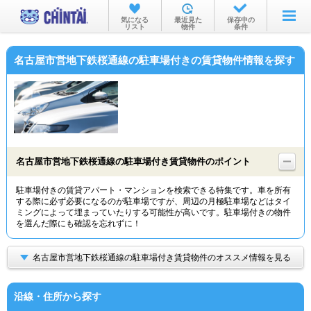
お部屋を探す
気になる
最近見た
保存中の
リスト
物件
条件
沿線・駅から
名古屋市営地下鉄桜通線の駐車場付きの賃貸物件情報を探す
住所から
家賃相場から
通勤通学時間から
物件特集から
名古屋市営地下鉄桜通線の駐車場付き賃貸物件のポイント
不動産会社から
駐車場付きの賃貸アパート・マンションを検索できる特集です。車を所有
する際に必ず必要になるのが駐車場ですが、周辺の月極駐車場などはタイ
TOP
ミングによって埋まっていたりする可能性が高いです。駐車場付きの物件
を選んだ際にも確認を忘れずに！
名古屋市営地下鉄桜通線の駐車場付き賃貸物件のオススメ情報を見る
沿線・住所から探す