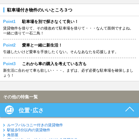
駐車場付き物件のいいところ３つ
Point1
駐車場を別で探さなくて良い！
賃貸物件を借りて、その後改めて駐車場を借りて・・・なんて面倒ですよね。
一緒に借りて一石二鳥！
Point2
愛車と一緒に新生活！
引越したいけど愛車を手放したくない。そんなあなたを応援します。
Point3
これから車の購入を考えている方も
新生活に合わせて車も欲しい・・・。まずは、必ず必要な駐車場を確保しまし
ょう！
その他の特集一覧
位置･広さ
ルーフバルコニー付きの賃貸物件
駅徒歩5分以内の賃貸物件
角部屋