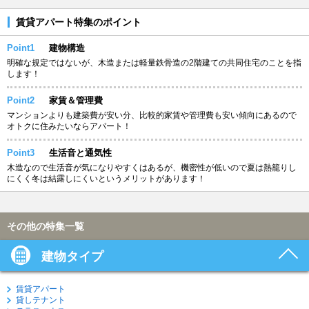
賃貸アパート特集のポイント
Point1
建物構造
明確な規定ではないが、木造または軽量鉄骨造の2階建ての共同住宅のことを指
します！
Point2
家賃＆管理費
マンションよりも建築費が安い分、比較的家賃や管理費も安い傾向にあるので
オトクに住みたいならアパート！
Point3
生活音と通気性
木造なので生活音が気になりやすくはあるが、機密性が低いので夏は熱籠りし
にくく冬は結露しにくいというメリットがあります！
その他の特集一覧
建物タイプ
賃貸アパート
貸しテナント