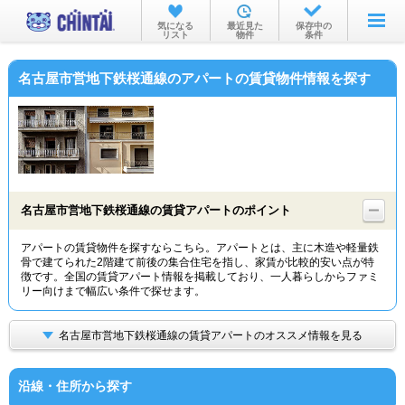
お部屋を探す
気になる
最近見た
保存中の
リスト
物件
条件
沿線・駅から
名古屋市営地下鉄桜通線のアパートの賃貸物件情報を探す
住所から
家賃相場から
通勤通学時間から
物件特集から
名古屋市営地下鉄桜通線の賃貸アパートのポイント
不動産会社から
アパートの賃貸物件を探すならこちら。アパートとは、主に木造や軽量鉄
骨で建てられた2階建て前後の集合住宅を指し、家賃が比較的安い点が特
TOP
徴です。全国の賃貸アパート情報を掲載しており、一人暮らしからファミ
リー向けまで幅広い条件で探せます。
名古屋市営地下鉄桜通線の賃貸アパートのオススメ情報を見る
沿線・住所から探す